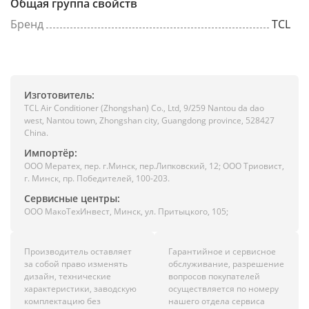
Общая группа свойств
Бренд
TCL
Изготовитель:
TCL Air Conditioner (Zhongshan) Co., Ltd, 9/259 Nantou da dao
west, Nantou town, Zhongshan city, Guangdong province, 528427
China.
Импортёр:
ООО Мератех, пер. г.Минск, пер.Липковский, 12; ООО Триовист,
г. Минск, пр. Победителей, 100-203.
Сервисные центры:
ООО МакоТехИнвест, Минск, ул. Притыцкого, 105;
Производитель оставляет
Гарантийное и сервисное
за собой право изменять
обслуживание, разрешение
дизайн, технические
вопросов покупателей
характеристики, заводскую
осуществляется по номеру
комплектацию без
нашего отдела сервиса