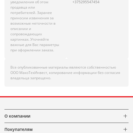
уведомления об этом
+375295547454
продавца или
потребителей. Заранее
приносим извинения за
возможные неточности в
описании и
сопровождающих
картинках. Уточняйте
важные для Вас параметры
при оформлении заказа.
Все опубликованные материалы являются собственностью
ООО МакоТехИнвест, копирование информации без согласия
владельца запрещено.
О компании
Покупателям