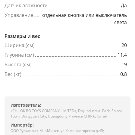
Датчик влажности
Да
Управление
отдельная кнопка или выключатель
света
Размеры и вес
Ширина (см)
20
Глубина (см)
11.4
Высота (см)
19
Вес (кг)
0.8
Изготовитель:
«CHILOK BO TOYS COMPANY LIMITED», Daji Industrial Park, Shipai
Town, Dongguan City, Guangdong Province CHINA, Китай
Импортёр:
ООО Русклимат-М, г.Минск, ул.Каменногорская д.45;