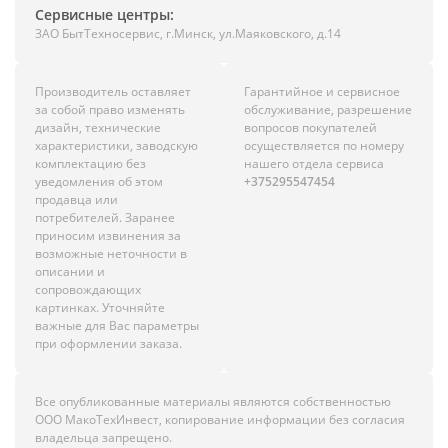
Сервисные центры:
ЗАО БытТехносервис, г.Минск, ул.Маяковского, д.14
Производитель оставляет
Гарантийное и сервисное
за собой право изменять
обслуживание, разрешение
дизайн, технические
вопросов покупателей
характеристики, заводскую
осуществляется по номеру
комплектацию без
нашего отдела сервиса
уведомления об этом
+375295547454
продавца или
потребителей. Заранее
приносим извинения за
возможные неточности в
описании и
сопровождающих
картинках. Уточняйте
важные для Вас параметры
при оформлении заказа.
Все опубликованные материалы являются собственностью
ООО МакоТехИнвест, копирование информации без согласия
владельца запрещено.