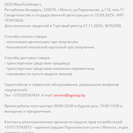
ООО МакоТехИнвест,
Республика Беларусь, 220070, г.Минск, ул.Радиальная, д.11Б, пом.11
Свидетельство о государственной регистрации от 25.09.2025г. УНП
193910620.
Дата внесения сведений в Торговый реестр 21.11.2025г. №762056
Способы оплаты товара:
- наличными денежными при получении;
- банковской платёжной карточкой при получении.
Способы доставки товара:
- транспортным средством продавца;
- транспортным средством компании-перевозчика;
- самовывоз из пункта выдача заказов.
Гарантийное и сервисное обслуживание, разрешение вопросов
покупателей:
Тел. +375295547454 e-mail:
service@agroup.by
Время работы колл-центра: 09:00-20:00 в будние дни, 10:00-19:00 в
выходные и праздничные.
Контакты уполномоченных органов по защите прав потребителей:
+375173743973 – администрация Партизанского р-на г.Минска, отдел
торговли и услуг.