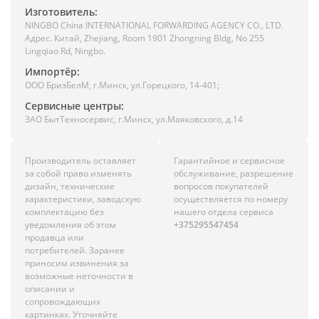
Изготовитель:
NINGBO China INTERNATIONAL FORWARDING AGENCY CO., LTD.
Адрес. Китай, Zhejiang, Room 1901 Zhongning Bldg, No 255
Lingqiao Rd, Ningbo.
Импортёр:
ООО БризБелМ, г.Минск, ул.Горецкого, 14-401;
Сервисные центры:
ЗАО БытТехносервис, г.Минск, ул.Маяковского, д.14
Производитель оставляет
Гарантийное и сервисное
за собой право изменять
обслуживание, разрешение
дизайн, технические
вопросов покупателей
характеристики, заводскую
осуществляется по номеру
комплектацию без
нашего отдела сервиса
уведомления об этом
+375295547454
продавца или
потребителей. Заранее
приносим извинения за
возможные неточности в
описании и
сопровождающих
картинках. Уточняйте