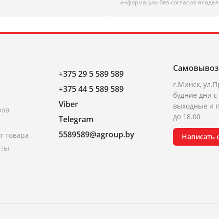
информации без согласия владел
Самовывоз
+375 29 5 589 589
г.Минск, ул.П
+375 44 5 589 589
будние дни с 
Viber
выходные и п
ров
до 18.00
Telegram
5589589@agroup.by
т товара
Написать
аты