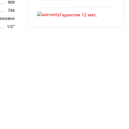
909
744
Гарантия 12 мес.
оковое
1/2"