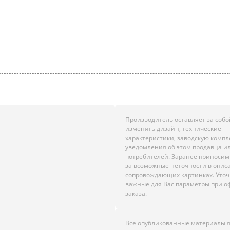
Производитель оставляет за собо
изменять дизайн, технические
характеристики, заводскую комп
уведомления об этом продавца и
потребителей. Заранее приноси
за возможные неточности в опис
сопровождающих картинках. Уто
важные для Вас параметры при 
заказа.
Все опубликованные материалы 