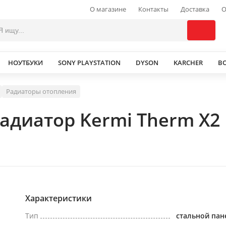
О магазине
Контакты
Доставка
О
НОУТБУКИ
SONY PLAYSTATION
DYSON
KARCHER
В
Радиаторы отопления
диатор Kermi Therm X2 P
Характеристики
Тип
стальной па