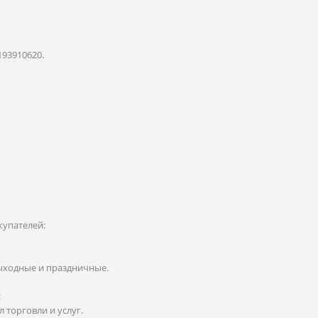
193910620.
купателей:
 выходные и праздничные.
:
 торговли и услуг.