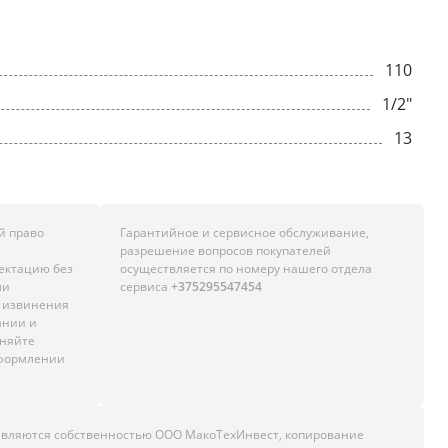
110
1/2"
13
й право
Гарантийное и сервисное обслуживание,
разрешение вопросов покупателей
лектацию без
осуществляется по номеру нашего отдела
ли
сервиса
+375295547454
м извинения
ании и
чняйте
оформлении
являются собственностью ООО МакоТехИнвест, копирование