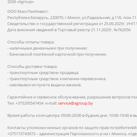
2026 «Agroup»
ООО МакоТехИнвест,
Республика Беларусь, 220070, г.Минск, ул.Радиальная, д.11Б, пом.11
Свидетельство о государственной регистрации от 25.09.2025г. УНП 
Дата внесения сведений в Торговый реестр 21.11.2025г. №762056
Способы оплаты товара:
- наличными денежными при получении;
- банковской платёжной карточкой при получении.
Способы доставки товара:
- транспортным средством продавца;
- транспортным средством компании-перевозчика;
- самовывоз из пункта выдача заказов.
Гарантийное и сервисное обслуживание, разрешение вопросов по
Тел. +375295547454 e-mail:
service@agroup.by
Время работы колл-центра: 09:00-20:00 в будние дни, 10:00-19:00 в
Контакты уполномоченных органов по защите прав потребителей
+375173743973 – администрация Партизанского р-на г.Минска, отдел