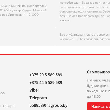
потребителей. Заранее приноси
ика, г. Минск, пр. Победителей,
за возможные неточности в опис
; ООО АйТи Дистрибуция, Минский
сопровождающих картинках. Уто
к, пер.Липковский, 12; ООО
важные для Вас параметры при 
заказа.
Все опубликованные материалы 
информации без согласия владел
Самовывоз
+375 29 5 589 589
г.Минск, ул.П
+375 44 5 589 589
будние дни с 
Viber
выходные и п
ров
до 18.00
Telegram
5589589@agroup.by
т товара
Написать