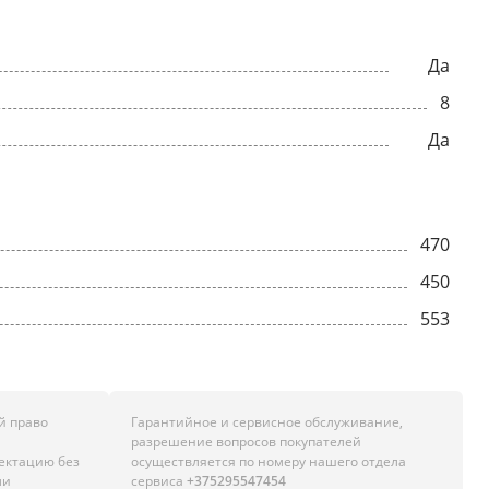
Да
8
Да
470
450
553
й право
Гарантийное и сервисное обслуживание,
разрешение вопросов покупателей
лектацию без
осуществляется по номеру нашего отдела
ли
сервиса
+375295547454