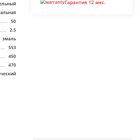
Гарантия 12 мес.
ельный
кальная
50
2.5
эмаль
553
450
470
ический