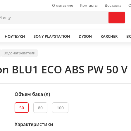
О магазине
Контакты
Доставка
О
НОУТБУКИ
SONY PLAYSTATION
DYSON
KARCHER
В
Водонагреватели
on BLU1 ECO ABS PW 50 V
Объем бака (л)
50
80
100
Характеристики