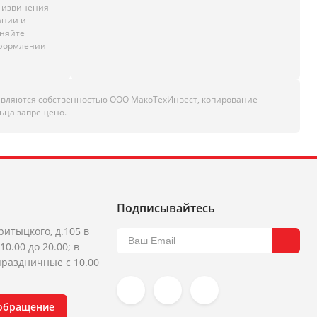
м извинения
ании и
чняйте
оформлении
являются собственностью ООО МакоТехИнвест, копирование
ьца запрещено.
Подписывайтесь
ритыцкого, д.105 в
10.00 до 20.00; в
раздничные с 10.00
 обращение