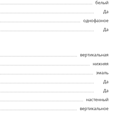
белый
Да
однофазное
Да
вертикальная
нижняя
эмаль
Да
Да
настенный
вертикальное