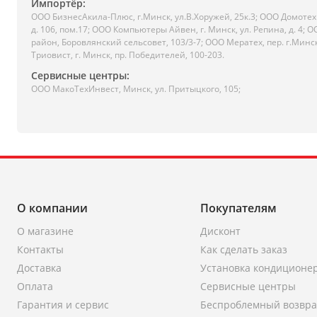
Импортёр:
ООО БизнесАкила-Плюc, г.Минск, ул.В.Хоружей, 25к.3; ООО Домотехн
д. 106, пом.17; ООО Компьютеры Айвен, г. Минск, ул. Репина, д. 4
район, Боровлянский сельсовет, 103/3-7; ООО Мератех, пер. г.Минс
Триовист, г. Минск, пр. Победителей, 100-203.
Сервисные центры:
ООО МакоТехИнвест, Минск, ул. Притыцкого, 105;
О компании
Покупателям
О магазине
Дисконт
Контакты
Как сделать заказ
Доставка
Установка кондиционе
Оплата
Сервисные центры
Гарантия и сервис
Беспроблемный возвра