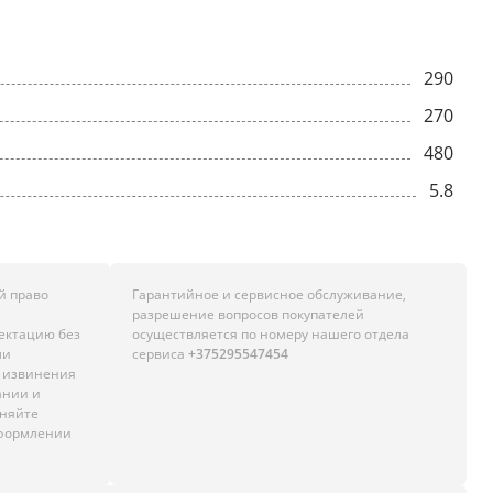
290
270
480
5.8
й право
Гарантийное и сервисное обслуживание,
разрешение вопросов покупателей
лектацию без
осуществляется по номеру нашего отдела
ли
сервиса
+375295547454
м извинения
ании и
чняйте
оформлении