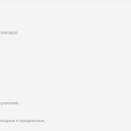
193910620.
купателей:
 выходные и праздничные.