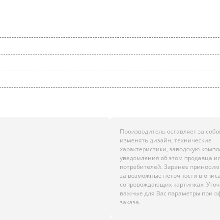
Производитель оставляет за собо
изменять дизайн, технические
характеристики, заводскую комп
уведомления об этом продавца и
потребителей. Заранее приноси
за возможные неточности в опис
сопровождающих картинках. Уто
важные для Вас параметры при 
заказа.