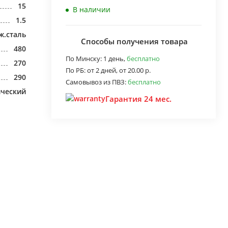
15
В наличии
1.5
ж.сталь
Способы получения товара
480
По Минску:
1 день,
бесплатно
270
По РБ:
от 2 дней,
от 20.00 р.
290
Самовывоз из ПВЗ:
бесплатно
ический
Гарантия 24 мес.