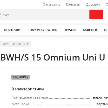
О магазине
Контакты
Доставка
О
НОУТБУКИ
SONY PLAYSTATION
DYSON
KARCHER
В
Водонагреватели
 BWH/S 15 Omnium Uni U
ПОД МОЙКУ
Характеристики
Тип водонагревателя
накопит
Установка
верти