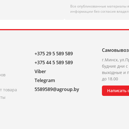
Все опубликованные материалы 
информации без согласия владел
Самовывоз
+375 29 5 589 589
г.Минск, ул.П
+375 44 5 589 589
будние дни с 
Viber
выходные и п
ров
до 18.00
Telegram
5589589@agroup.by
т товара
Написать
аты