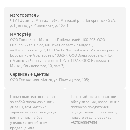
Изготовитель:
ЧТУП Домина, Минская обл., Минский р-н, Папернянский с/с,
д. Цнянка, ул. Сиреневая, д. 12А-1
Импортёр:
ООО Триовист, г.Минск, пр.Победителей, 100-203; ООО
БизнесАкила-Плюс, Минская область, г.Мядель,
ул.Шаранговича, д.2; ООО АйТи Дистрибуция, Минский район,
Боровлянский сельсовет, 103/3-7; ООО Электросервис и Ко,
г.Минск, ул.Чернышевского, 10А, к.412АЗ; ООО Нереида, г.
Минск, Ольшевского, 10, пом.7;
Сервисные центры:
ООО Техноскилл, Минск, ул. Притыцкого, 105;
Производитель оставляет
Гарантийное и сервисное
за собой право изменять
обслуживание, разрешение
дизайн, технические
вопросов покупателей
характеристики, заводскую
осуществляется по номеру
комплектацию без
нашего отдела сервиса
уведомления об этом
+375295547454
продавца или