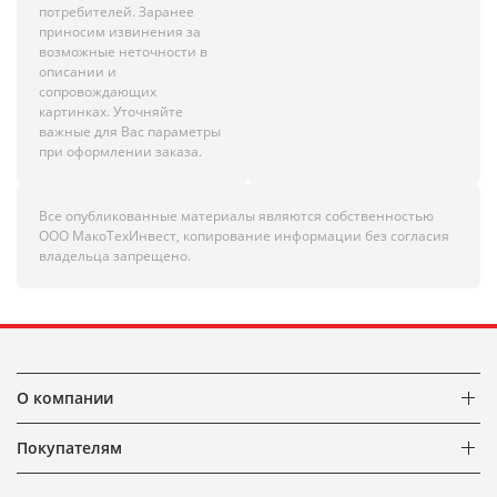
потребителей. Заранее
приносим извинения за
возможные неточности в
описании и
сопровождающих
картинках. Уточняйте
важные для Вас параметры
при оформлении заказа.
Все опубликованные материалы являются собственностью
ООО МакоТехИнвест, копирование информации без согласия
владельца запрещено.
О компании
Покупателям