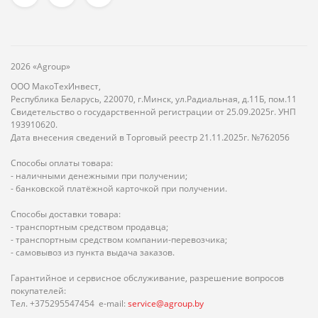
2026 «Agroup»
ООО МакоТехИнвест,
Республика Беларусь, 220070, г.Минск, ул.Радиальная, д.11Б, пом.11
Свидетельство о государственной регистрации от 25.09.2025г. УНП
193910620.
Дата внесения сведений в Торговый реестр 21.11.2025г. №762056
Способы оплаты товара:
- наличными денежными при получении;
- банковской платёжной карточкой при получении.
Способы доставки товара:
- транспортным средством продавца;
- транспортным средством компании-перевозчика;
- самовывоз из пункта выдача заказов.
Гарантийное и сервисное обслуживание, разрешение вопросов
покупателей:
Тел. +375295547454 e-mail:
service@agroup.by