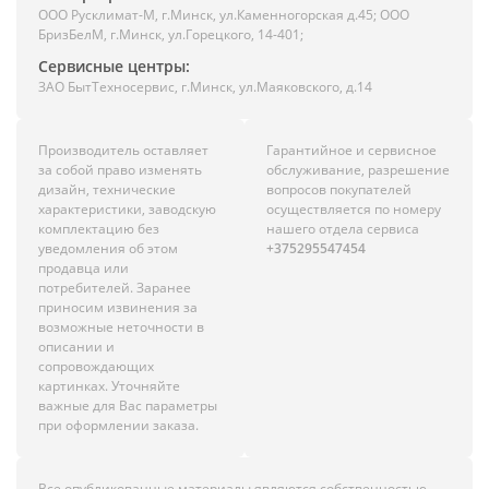
ООО Русклимат-М, г.Минск, ул.Каменногорская д.45; ООО
БризБелМ, г.Минск, ул.Горецкого, 14-401;
Сервисные центры:
ЗАО БытТехносервис, г.Минск, ул.Маяковского, д.14
Производитель оставляет
Гарантийное и сервисное
за собой право изменять
обслуживание, разрешение
дизайн, технические
вопросов покупателей
характеристики, заводскую
осуществляется по номеру
комплектацию без
нашего отдела сервиса
уведомления об этом
+375295547454
продавца или
потребителей. Заранее
приносим извинения за
возможные неточности в
описании и
сопровождающих
картинках. Уточняйте
важные для Вас параметры
при оформлении заказа.
Все опубликованные материалы являются собственностью