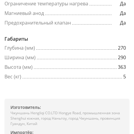
Ограничение температуры нагрева
Да
Магниевый анод
Да
Предохранительный клапан
Да
Габариты
Глубина (мм)
270
Ширина (мм)
290
Высота (мм)
363
Вес (кг)
5
Изготовитель:
Чжуншань Hengliqi CO.LTD Hongye Road, промышленная зона
Shenghui южная, город Наньтоу, город Чжуншань, провинция
Гуандун, Китай
Импортёр: