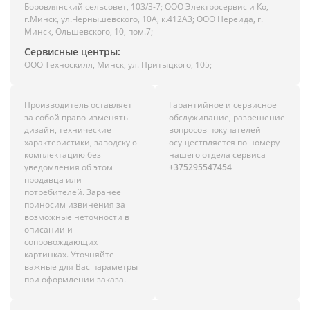
Боровлянский сельсовет, 103/3-7; ООО Электросервис и Ко,
г.Минск, ул.Чернышевского, 10А, к.412АЗ; ООО Нереида, г.
Минск, Ольшевского, 10, пом.7;
Сервисные центры:
ООО Техноскилл, Минск, ул. Притыцкого, 105;
Производитель оставляет
Гарантийное и сервисное
за собой право изменять
обслуживание, разрешение
дизайн, технические
вопросов покупателей
характеристики, заводскую
осуществляется по номеру
комплектацию без
нашего отдела сервиса
уведомления об этом
+375295547454
продавца или
потребителей. Заранее
приносим извинения за
возможные неточности в
описании и
сопровождающих
картинках. Уточняйте
важные для Вас параметры
при оформлении заказа.