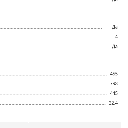
Да
4
Да
455
798
445
22.4