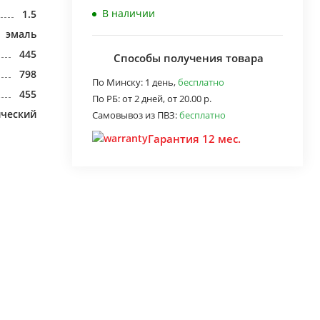
В наличии
1.5
эмаль
445
Способы получения товара
798
По Минску:
1 день,
бесплатно
455
По РБ:
от 2 дней,
от 20.00 р.
ический
Самовывоз из ПВЗ:
бесплатно
Гарантия 12 мес.