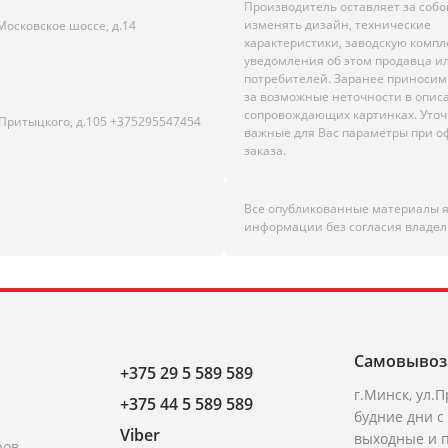
Производитель оставляет за собо
изменять дизайн, технические
Московское шоссе, д.14
характеристики, заводскую комп
уведомления об этом продавца и
потребителей. Заранее приноси
за возможные неточности в опис
сопровождающих картинках. Уто
.Притыцкого, д.105 +375295547454
важные для Вас параметры при 
заказа.
Все опубликованные материалы 
информации без согласия владел
Самовывоз
+375 29 5 589 589
г.Минск, ул.П
+375 44 5 589 589
будние дни с 
Viber
выходные и п
ров