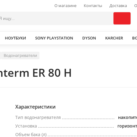
О магазине
Контакты
Доставка
О
НОУТБУКИ
SONY PLAYSTATION
DYSON
KARCHER
В
Водонагреватели
term ER 80 H
Характеристики
Тип водонагревателя
накопит
Установка
горизон
Объем бака (л)