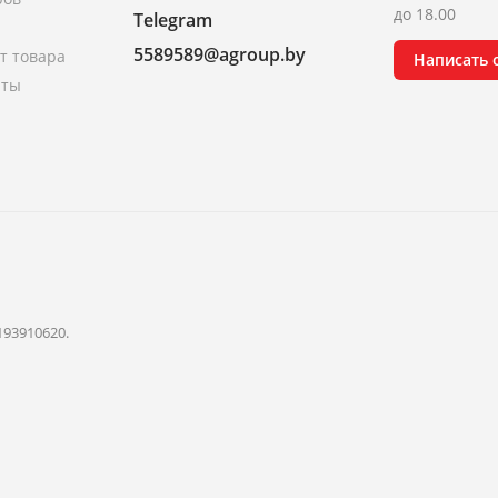
до 18.00
Telegram
5589589@agroup.by
т товара
Написать
аты
193910620.