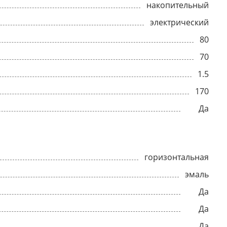
накопительный
электрический
80
70
1.5
170
Да
горизонтальная
эмаль
Да
Да
Да