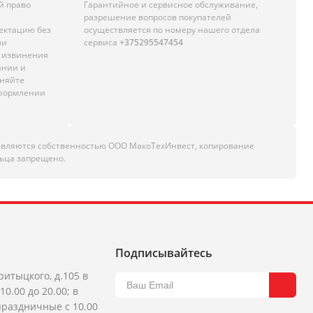
й право
Гарантийное и сервисное обслуживание,
разрешение вопросов покупателей
лектацию без
осуществляется по номеру нашего отдела
ли
сервиса
+375295547454
м извинения
ании и
чняйте
оформлении
являются собственностью ООО МакоТехИнвест, копирование
ьца запрещено.
Подписывайтесь
ритыцкого, д.105 в
10.00 до 20.00; в
раздничные с 10.00