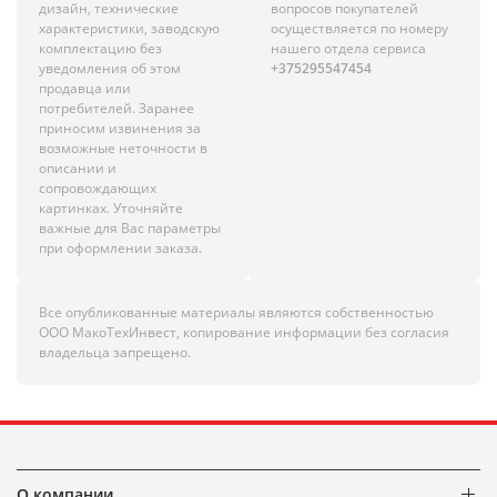
дизайн, технические
вопросов покупателей
характеристики, заводскую
осуществляется по номеру
комплектацию без
нашего отдела сервиса
уведомления об этом
+375295547454
продавца или
потребителей. Заранее
приносим извинения за
возможные неточности в
описании и
сопровождающих
картинках. Уточняйте
важные для Вас параметры
при оформлении заказа.
Все опубликованные материалы являются собственностью
ООО МакоТехИнвест, копирование информации без согласия
владельца запрещено.
О компании