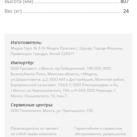
Высота (мм)
807
Вес (кг)
24
Изготовитель:
Мидеа Груп. № 6 От Мидеа Проспект,, Шунде, Городе Фошань,
Провинции Гуандун, Китай 528311
Импортёр:
ООО Триовист, г.Минск, пр.Победителей, 100-203; ООО
БизнесАкила-Плюс, Минская область, г.Мядель,
ул.Шаранговича, д.2; ООО АйТи Дистрибуция, Минский район,
Боровлянский сельсовет, 103/3-7; ООО Электросервис и Ко,
г.Минск, ул.Чернышевского, 10А, к.412АЗ; ООО Нереида, г.
Минск, Ольшевского, 10, пом.7;
Сервисные центры:
ООО Техноскилл, Минск, ул. Притыцкого, 105;
Производитель оставляет
Гарантийное и сервисное
за собой право изменять
обслуживание, разрешение