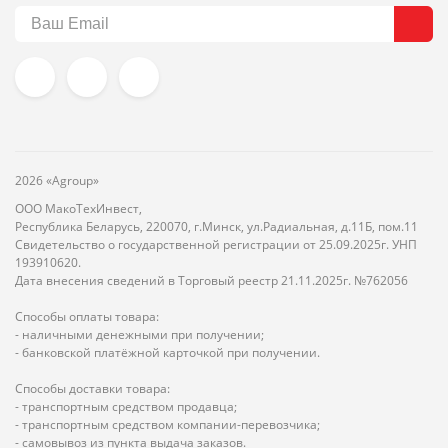
2026 «Agroup»
ООО МакоТехИнвест,
Республика Беларусь, 220070, г.Минск, ул.Радиальная, д.11Б, пом.11
Свидетельство о государственной регистрации от 25.09.2025г. УНП
193910620.
Дата внесения сведений в Торговый реестр 21.11.2025г. №762056
Способы оплаты товара:
- наличными денежными при получении;
- банковской платёжной карточкой при получении.
Способы доставки товара:
- транспортным средством продавца;
- транспортным средством компании-перевозчика;
- самовывоз из пункта выдача заказов.