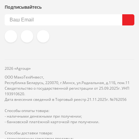
Подписывайтесь
2026 «Agroup»
ООО МакоТехИнвест,
Республика Беларусь, 220070, г.Минск, ул.Радиальная, д.11Б, пом.11
Свидетельство о государственной регистрации от 25.09.2025г. УНП
193910620.
Дата внесения сведений в Торговый реестр 21.11.2025г. №762056
Способы оплаты товара:
- наличными денежными при получении;
- банковской платёжной карточкой при получении.
Способы доставки товара:
- транспортным средством продавца;