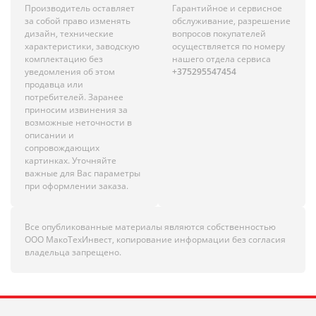
Производитель оставляет
Гарантийное и сервисное
за собой право изменять
обслуживание, разрешение
дизайн, технические
вопросов покупателей
характеристики, заводскую
осуществляется по номеру
комплектацию без
нашего отдела сервиса
уведомления об этом
+375295547454
продавца или
потребителей. Заранее
приносим извинения за
возможные неточности в
описании и
сопровождающих
картинках. Уточняйте
важные для Вас параметры
при оформлении заказа.
Все опубликованные материалы являются собственностью
ООО МакоТехИнвест, копирование информации без согласия
владельца запрещено.