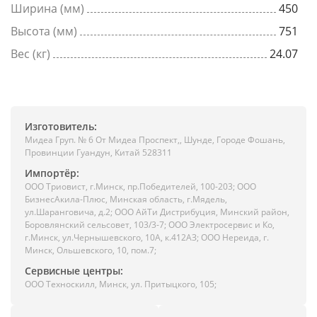
Ширина (мм)
450
Высота (мм)
751
Вес (кг)
24.07
Изготовитель:
Мидеа Груп. № 6 От Мидеа Проспект,, Шунде, Городе Фошань,
Провинции Гуандун, Китай 528311
Импортёр:
ООО Триовист, г.Минск, пр.Победителей, 100-203; ООО
БизнесАкила-Плюс, Минская область, г.Мядель,
ул.Шаранговича, д.2; ООО АйТи Дистрибуция, Минский район,
Боровлянский сельсовет, 103/3-7; ООО Электросервис и Ко,
г.Минск, ул.Чернышевского, 10А, к.412АЗ; ООО Нереида, г.
Минск, Ольшевского, 10, пом.7;
Сервисные центры:
ООО Техноскилл, Минск, ул. Притыцкого, 105;