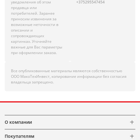
уведомления об этом
+375295547454
продавца или
потребителей. Заранее
приносим извинения за
возможные неточности в
описании и
сопровождающих
картинках. Уточняйте
важные для Вас параметры
при оформлении заказа.
Все опубликованные материалы являются собственностью
ООО МакоТехИнвест, копирование информации без согласия
владельца запрещено.
О компании
Покупателям