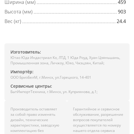
Ширина (мм)
459
Высота (мм)
903
Вес (кг)
24.4
Изготовитель:
Ютао Юда Индастриал Ко, ЛТД, 1 Юда Роуд, Хуан Цзяньшань,
Промышленная зона, Личжоу, Юяо, Чжэцзян, Китай;
Импортёр:
ООО БризБелМ, г.Минск, ул.Горецкого, 14-401
Сервисные центры:
БытИмпортТехника, г.Минск, ул. Куприянова, д.1;
Производитель оставляет
Гарантийное и сервисное
за собой право изменять
обслуживание, разрешение
дизайн, технические
вопросов покупателей
характеристики, заводскую
осуществляется по номеру
комплектацию без
нашего отдела сервиса