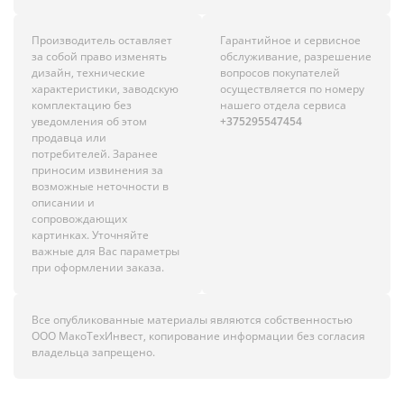
Производитель оставляет
Гарантийное и сервисное
за собой право изменять
обслуживание, разрешение
дизайн, технические
вопросов покупателей
характеристики, заводскую
осуществляется по номеру
комплектацию без
нашего отдела сервиса
уведомления об этом
+375295547454
продавца или
потребителей. Заранее
приносим извинения за
возможные неточности в
описании и
сопровождающих
картинках. Уточняйте
важные для Вас параметры
при оформлении заказа.
Все опубликованные материалы являются собственностью
ООО МакоТехИнвест, копирование информации без согласия
владельца запрещено.