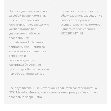
Производитель оставляет
Гарантийное и сервисное
за собой право изменять
обслуживание, разрешение
дизайн, технические
вопросов покупателей
характеристики, заводскую
осуществляется по номеру
комплектацию без
нашего отдела сервиса
уведомления об этом
+375295547454
продавца или
потребителей. Заранее
приносим извинения за
возможные неточности в
описании и
сопровождающих
картинках. Уточняйте
важные для Вас параметры
при оформлении заказа.
Все опубликованные материалы являются собственностью
ООО МакоТехИнвест, копирование информации без согласия
владельца запрещено.