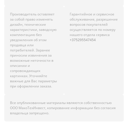
Производитель оставляет
Гарантийное и сервисное
за собой право изменять
обслуживание, разрешение
дизайн, технические
вопросов покупателей
характеристики, заводскую
осуществляется по номеру
комплектацию без
нашего отдела сервиса
уведомления об этом
+375295547454
продавца или
потребителей. Заранее
приносим извинения за
возможные неточности в
описании и
сопровождающих
картинках. Уточняйте
важные для Вас параметры
при оформлении заказа.
Все опубликованные материалы являются собственностью
ООО МакоТехИнвест, копирование информации без согласия
владельца запрещено.