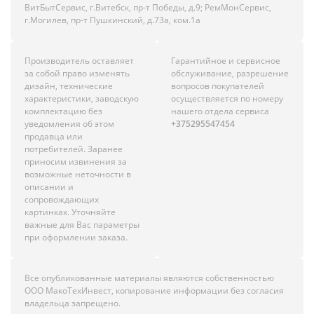
ВитБытСервис, г.Витебск, пр-т Победы, д.9; РемМонСервис,
г.Могилев, пр-т Пушкинский, д.73а, ком.1а
Производитель оставляет
Гарантийное и сервисное
за собой право изменять
обслуживание, разрешение
дизайн, технические
вопросов покупателей
характеристики, заводскую
осуществляется по номеру
комплектацию без
нашего отдела сервиса
уведомления об этом
+375295547454
продавца или
потребителей. Заранее
приносим извинения за
возможные неточности в
описании и
сопровождающих
картинках. Уточняйте
важные для Вас параметры
при оформлении заказа.
Все опубликованные материалы являются собственностью
ООО МакоТехИнвест, копирование информации без согласия
владельца запрещено.