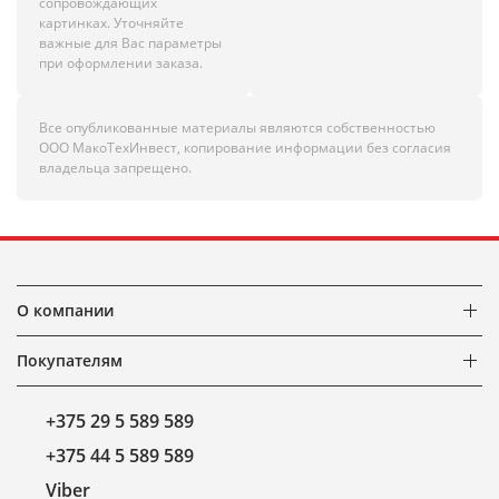
сопровождающих
картинках. Уточняйте
важные для Вас параметры
при оформлении заказа.
Все опубликованные материалы являются собственностью
ООО МакоТехИнвест, копирование информации без согласия
владельца запрещено.
О компании
Покупателям
+375 29 5 589 589
+375 44 5 589 589
Viber