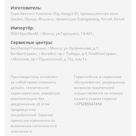
Изготовитель:
Хоум Хеатинг Компани Лтд, Gaogui 35, промышленная зона
Gaobei, Шунде, Фошань, провинция Guangdowng, Китай, Китай
Импортёр:
ООО БризБелМ, г.Минск, ул.Горецкого, 14-401;
Сервисные центры:
БытИмпортТехника, г.Минск, ул. Куприянова, д.1;
ВитБытСервис, г.Витебск, пр-т Победы, д.9; РемМонСервис,
г.Могилев, пр-т Пушкинский, д.73а, ком.1а
Производитель оставляет
Гарантийное и сервисное
за собой право изменять
обслуживание, разрешение
дизайн, технические
вопросов покупателей
характеристики, заводскую
осуществляется по номеру
комплектацию без
нашего отдела сервиса
уведомления об этом
+375295547454
продавца или
потребителей. Заранее
приносим извинения за
возможные неточности в
описании и