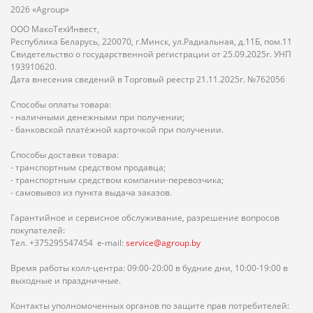
2026 «Agroup»
ООО МакоТехИнвест,
Республика Беларусь, 220070, г.Минск, ул.Радиальная, д.11Б, пом.11
Свидетельство о государственной регистрации от 25.09.2025г. УНП
193910620.
Дата внесения сведений в Торговый реестр 21.11.2025г. №762056
Способы оплаты товара:
- наличными денежными при получении;
- банковской платёжной карточкой при получении.
Способы доставки товара:
- транспортным средством продавца;
- транспортным средством компании-перевозчика;
- самовывоз из пункта выдача заказов.
Гарантийное и сервисное обслуживание, разрешение вопросов
покупателей:
Тел. +375295547454 e-mail:
service@agroup.by
Время работы колл-центра: 09:00-20:00 в будние дни, 10:00-19:00 в
выходные и праздничные.
Контакты уполномоченных органов по защите прав потребителей: