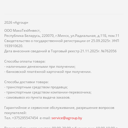
2026 «Agroup»
ООО МакоТехИнвест,
Республика Беларусь, 220070, г.Минск, ул.Радиальная, д.11Б, пом.11
Свидетельство о государственной регистрации от 25.09.2025г. УНП
193910620.
Дата внесения сведений в Торговый реестр 21.11.2025г. №762056
Способы оплаты товара:
- наличными денежными при получении;
- банковской платёжной карточкой при получении.
Способы доставки товара:
- транспортным средством продавца;
- транспортным средством компании-перевозчика;
- самовывоз из пункта выдача заказов.
Гарантийное и сервисное обслуживание, разрешение вопросов
покупателей:
Тел. +375295547454 e-mail:
service@agroup.by