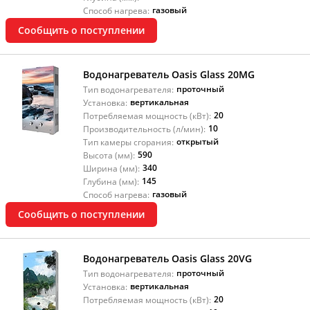
газовый
Способ нагрева:
Сообщить о поступлении
Водонагреватель Oasis Glass 20МG
проточный
Тип водонагревателя:
вертикальная
Установка:
20
Потребляемая мощность (кВт):
10
Производительность (л/мин):
открытый
Тип камеры сгорания:
590
Высота (мм):
340
Ширина (мм):
145
Глубина (мм):
газовый
Способ нагрева:
Сообщить о поступлении
Водонагреватель Oasis Glass 20VG
проточный
Тип водонагревателя:
вертикальная
Установка:
20
Потребляемая мощность (кВт):