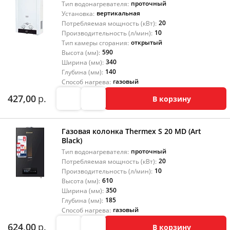
проточный
Тип водонагревателя:
вертикальная
Установка:
20
Потребляемая мощность (кВт):
10
Производительность (л/мин):
открытый
Тип камеры сгорания:
590
Высота (мм):
340
Ширина (мм):
140
Глубина (мм):
газовый
Способ нагрева:
427,00
р.
В корзину
Газовая колонка Thermex S 20 MD (Art
Black)
проточный
Тип водонагревателя:
20
Потребляемая мощность (кВт):
10
Производительность (л/мин):
610
Высота (мм):
350
Ширина (мм):
185
Глубина (мм):
газовый
Способ нагрева:
624,00
р.
В корзину