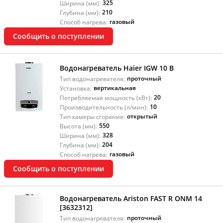
325
Ширина (мм):
210
Глубина (мм):
газовый
Способ нагрева:
Сообщить о поступлении
Водонагреватель Haier IGW 10 B
проточный
Тип водонагревателя:
вертикальная
Установка:
20
Потребляемая мощность (кВт):
10
Производительность (л/мин):
открытый
Тип камеры сгорания:
550
Высота (мм):
328
Ширина (мм):
204
Глубина (мм):
газовый
Способ нагрева:
Сообщить о поступлении
Водонагреватель Ariston FAST R ONM 14
[3632312]
проточный
Тип водонагревателя: