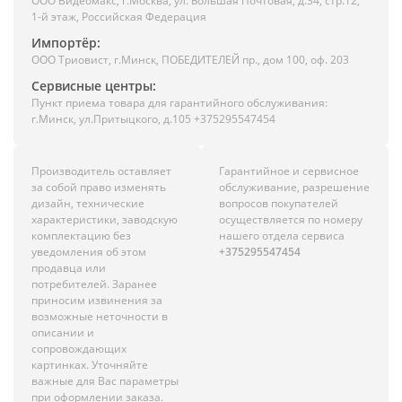
ООО Видеомакс, г.Москва, ул. Большая Почтовая, д.34, стр.12,
1-й этаж, Российская Федерация
Импортёр:
ООО Триовист, г.Минск, ПОБЕДИТЕЛЕЙ пр., дом 100, оф. 203
Сервисные центры:
Пункт приема товара для гарантийного обслуживания:
г.Минск, ул.Притыцкого, д.105 +375295547454
Производитель оставляет
Гарантийное и сервисное
за собой право изменять
обслуживание, разрешение
дизайн, технические
вопросов покупателей
характеристики, заводскую
осуществляется по номеру
комплектацию без
нашего отдела сервиса
уведомления об этом
+375295547454
продавца или
потребителей. Заранее
приносим извинения за
возможные неточности в
описании и
сопровождающих
картинках. Уточняйте
важные для Вас параметры
при оформлении заказа.