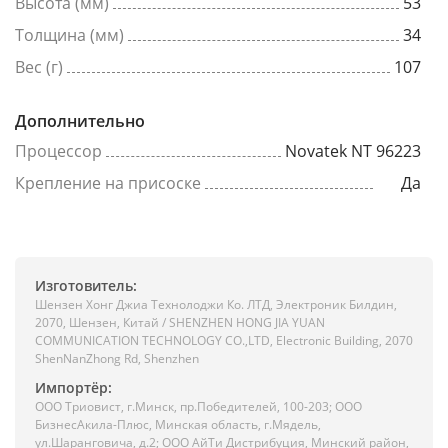
Высота (мм)
53
Толщина (мм)
34
Вес (г)
107
Дополнительно
Процессор
Novatek NT 96223
Крепление на присоске
Да
Изготовитель:
Шензен Хонг Джиа Технолоджи Ко. ЛТД, Электроник Билдин,
2070, Шензен, Китай / SHENZHEN HONG JIA YUAN
COMMUNICATION TECHNOLOGY CO.,LTD, Electronic Building, 2070
ShenNanZhong Rd, Shenzhen
Импортёр:
ООО Триовист, г.Минск, пр.Победителей, 100-203; ООО
БизнесАкила-Плюс, Минская область, г.Мядель,
ул.Шаранговича, д.2; ООО АйТи Дистрибуция, Минский район,