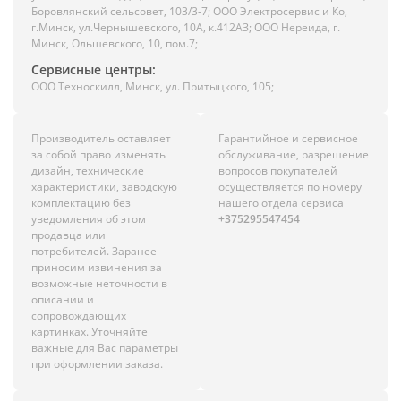
Боровлянский сельсовет, 103/3-7; ООО Электросервис и Ко,
г.Минск, ул.Чернышевского, 10А, к.412АЗ; ООО Нереида, г.
Минск, Ольшевского, 10, пом.7;
Сервисные центры:
ООО Техноскилл, Минск, ул. Притыцкого, 105;
Производитель оставляет
Гарантийное и сервисное
за собой право изменять
обслуживание, разрешение
дизайн, технические
вопросов покупателей
характеристики, заводскую
осуществляется по номеру
комплектацию без
нашего отдела сервиса
уведомления об этом
+375295547454
продавца или
потребителей. Заранее
приносим извинения за
возможные неточности в
описании и
сопровождающих
картинках. Уточняйте
важные для Вас параметры
при оформлении заказа.