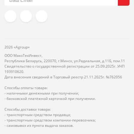
2026 «Agroup»
ООО МакоТехИнвест,
Республика Беларусь, 220070, г.Минск, ул.Радиальная, д.11Б, пом.11
Свидетельство о государственной регистрации от 25.09.2025г. УНП
193910620.
Дата внесения сведений в Торговый реестр 21.11.2025г. №762056
Способы оплаты товара:
- наличными денежными при получении;
- банковской платёжной карточкой при получении.
Способы доставки товара:
- транспортным средством продавца;
- транспортным средством компании-перевозчика;
- самовывоз из пункта выдача заказов.