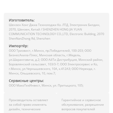
Изготовитель:
Шензен Хонг Джиа Технолоджи Ко. ЛТД, Электроник Билдин,
2070, Шензен, Китай / SHENZHEN HONG JIA YUAN
COMMUNICATION TECHNOLOGY CO.,LTD, Electronic Building, 2070
ShenNanZhong Rd, Shenzhen
Импортёр:
ООО Триовист, г.Минск, пр.Победителей, 100-203; ООО
БизнесАкила-Плюс, Минская область, г.Мядель,
ул.Шаранговича, д.2; ООО АйТи Дистрибуция, Минский район,
Боровлянский сельсовет, 103/3-7; ООО Электросервис и Ко,
г.Минск, ул.Чернышевского, 10А, к.412АЗ; ООО Нереида, г.
Минск, Ольшевского, 10, пом.7;
Сервисные центры:
ООО МакоТехИнвест, Минск, ул. Притыцкого, 105;
Производитель оставляет
Гарантийное и сервисное
за собой право изменять
обслуживание, разрешение
дизайн, технические
вопросов покупателей