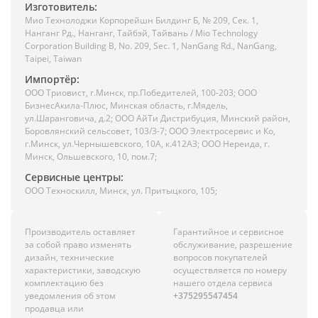
Изготовитель:
Мио Технолоджи Корпорейшн Билдинг Б, № 209, Сек. 1,
Нанганг Рд., Нанганг, Тайбэй, Тайвань / Mio Technology
Corporation Building B, No. 209, Sec. 1, NanGang Rd., NanGang,
Taipei, Taiwan
Импортёр:
ООО Триовист, г.Минск, пр.Победителей, 100-203; ООО
БизнесАкила-Плюс, Минская область, г.Мядель,
ул.Шаранговича, д.2; ООО АйТи Дистрибуция, Минский район,
Боровлянский сельсовет, 103/3-7; ООО Электросервис и Ко,
г.Минск, ул.Чернышевского, 10А, к.412АЗ; ООО Нереида, г.
Минск, Ольшевского, 10, пом.7;
Сервисные центры:
ООО Техноскилл, Минск, ул. Притыцкого, 105;
Производитель оставляет
Гарантийное и сервисное
за собой право изменять
обслуживание, разрешение
дизайн, технические
вопросов покупателей
характеристики, заводскую
осуществляется по номеру
комплектацию без
нашего отдела сервиса
уведомления об этом
+375295547454
продавца или