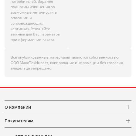
потребителей. Заранее
приносим извинения за
возможные неточности в
описании и
сопровождающих
картинках. Уточняйте
важные для Вас параметры
при оформлении заказа.
Все опубликованные материалы являются собственностью
ООО МакоТехИнвест, копирование информации без согласия
владельца запрещено.
О компании
Покупателям