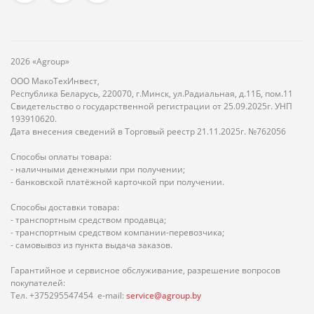
2026 «Agroup»
ООО МакоТехИнвест,
Республика Беларусь, 220070, г.Минск, ул.Радиальная, д.11Б, пом.11
Свидетельство о государственной регистрации от 25.09.2025г. УНП
193910620.
Дата внесения сведений в Торговый реестр 21.11.2025г. №762056
Способы оплаты товара:
- наличными денежными при получении;
- банковской платёжной карточкой при получении.
Способы доставки товара:
- транспортным средством продавца;
- транспортным средством компании-перевозчика;
- самовывоз из пункта выдача заказов.
Гарантийное и сервисное обслуживание, разрешение вопросов
покупателей:
Тел. +375295547454 e-mail:
service@agroup.by