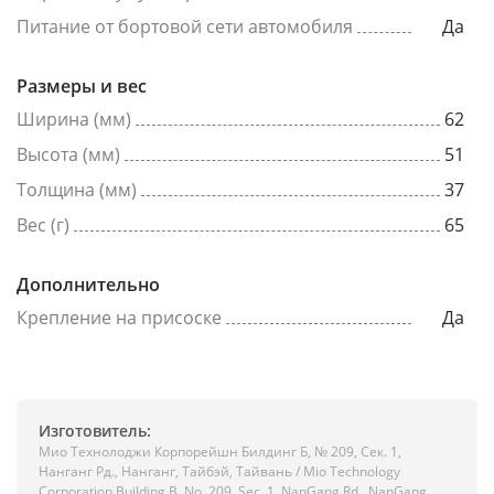
Питание от бортовой сети автомобиля
Да
Размеры и вес
Ширина (мм)
62
Высота (мм)
51
Толщина (мм)
37
Вес (г)
65
Дополнительно
Крепление на присоске
Да
Изготовитель:
Мио Технолоджи Корпорейшн Билдинг Б, № 209, Сек. 1,
Нанганг Рд., Нанганг, Тайбэй, Тайвань / Mio Technology
Corporation Building B, No. 209, Sec. 1, NanGang Rd., NanGang,