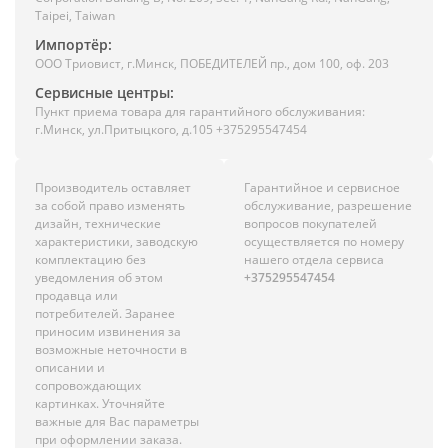
Taipei, Taiwan
Импортёр:
ООО Триовист, г.Минск, ПОБЕДИТЕЛЕЙ пр., дом 100, оф. 203
Сервисные центры:
Пункт приема товара для гарантийного обслуживания:
г.Минск, ул.Притыцкого, д.105 +375295547454
Производитель оставляет
Гарантийное и сервисное
за собой право изменять
обслуживание, разрешение
дизайн, технические
вопросов покупателей
характеристики, заводскую
осуществляется по номеру
комплектацию без
нашего отдела сервиса
уведомления об этом
+375295547454
продавца или
потребителей. Заранее
приносим извинения за
возможные неточности в
описании и
сопровождающих
картинках. Уточняйте
важные для Вас параметры
при оформлении заказа.