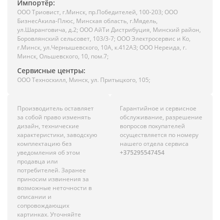
Импортёр:
ООО Триовист, г.Минск, пр.Победителей, 100-203; ООО
БизнесАкила-Плюс, Минская область, г.Мядель,
ул.Шаранговича, д.2; ООО АйТи Дистрибуция, Минский район,
Боровлянский сельсовет, 103/3-7; ООО Электросервис и Ко,
г.Минск, ул.Чернышевского, 10А, к.412АЗ; ООО Нереида, г.
Минск, Ольшевского, 10, пом.7;
Сервисные центры:
ООО Техноскилл, Минск, ул. Притыцкого, 105;
Производитель оставляет
Гарантийное и сервисное
за собой право изменять
обслуживание, разрешение
дизайн, технические
вопросов покупателей
характеристики, заводскую
осуществляется по номеру
комплектацию без
нашего отдела сервиса
уведомления об этом
+375295547454
продавца или
потребителей. Заранее
приносим извинения за
возможные неточности в
описании и
сопровождающих
картинках. Уточняйте