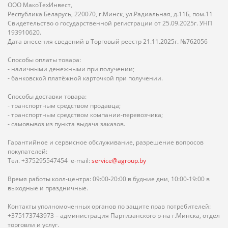
ООО МакоТехИнвест,
Республика Беларусь, 220070, г.Минск, ул.Радиальная, д.11Б, пом.11
Свидетельство о государственной регистрации от 25.09.2025г. УНП
193910620.
Дата внесения сведений в Торговый реестр 21.11.2025г. №762056
Способы оплаты товара:
- наличными денежными при получении;
- банковской платёжной карточкой при получении.
Способы доставки товара:
- транспортным средством продавца;
- транспортным средством компании-перевозчика;
- самовывоз из пункта выдача заказов.
Гарантийное и сервисное обслуживание, разрешение вопросов
покупателей:
Тел. +375295547454 e-mail:
service@agroup.by
Время работы колл-центра: 09:00-20:00 в будние дни, 10:00-19:00 в
выходные и праздничные.
Контакты уполномоченных органов по защите прав потребителей:
+375173743973 – администрация Партизанского р-на г.Минска, отдел
торговли и услуг.