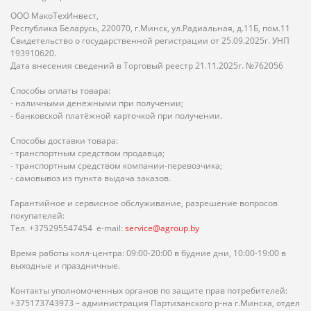
ООО МакоТехИнвест,
Республика Беларусь, 220070, г.Минск, ул.Радиальная, д.11Б, пом.11
Свидетельство о государственной регистрации от 25.09.2025г. УНП
193910620.
Дата внесения сведений в Торговый реестр 21.11.2025г. №762056
Способы оплаты товара:
- наличными денежными при получении;
- банковской платёжной карточкой при получении.
Способы доставки товара:
- транспортным средством продавца;
- транспортным средством компании-перевозчика;
- самовывоз из пункта выдача заказов.
Гарантийное и сервисное обслуживание, разрешение вопросов
покупателей:
Тел. +375295547454 e-mail:
service@agroup.by
Время работы колл-центра: 09:00-20:00 в будние дни, 10:00-19:00 в
выходные и праздничные.
Контакты уполномоченных органов по защите прав потребителей:
+375173743973 – администрация Партизанского р-на г.Минска, отдел