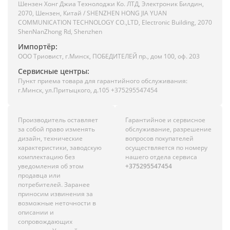
Шензен Хонг Джиа Технолоджи Ко. ЛТД, Электроник Билдин,
2070, Шензен, Китай / SHENZHEN HONG JIA YUAN
COMMUNICATION TECHNOLOGY CO.,LTD, Electronic Building, 2070
ShenNanZhong Rd, Shenzhen
Импортёр:
ООО Триовист, г.Минск, ПОБЕДИТЕЛЕЙ пр., дом 100, оф. 203
Сервисные центры:
Пункт приема товара для гарантийного обслуживания:
г.Минск, ул.Притыцкого, д.105 +375295547454
Производитель оставляет
Гарантийное и сервисное
за собой право изменять
обслуживание, разрешение
дизайн, технические
вопросов покупателей
характеристики, заводскую
осуществляется по номеру
комплектацию без
нашего отдела сервиса
уведомления об этом
+375295547454
продавца или
потребителей. Заранее
приносим извинения за
возможные неточности в
описании и
сопровождающих