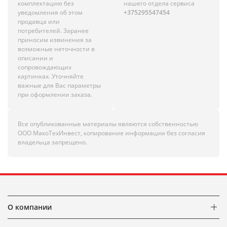
комплектацию без
нашего отдела сервиса
уведомления об этом
+375295547454
продавца или
потребителей. Заранее
приносим извинения за
возможные неточности в
описании и
сопровождающих
картинках. Уточняйте
важные для Вас параметры
при оформлении заказа.
Все опубликованные материалы являются собственностью
ООО МакоТехИнвест, копирование информации без согласия
владельца запрещено.
О компании