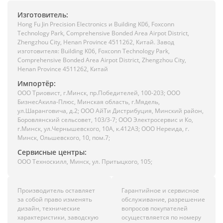
Изготовитель:
Hong Fu Jin Precision Electronics и Building K06, Foxconn
Technology Park, Comprehensive Bonded Area Airpot District,
Zhengzhou City, Henan Province 4511262, Китай. Завод
изготовителя: Building K06, Foxconn Technology Park,
Comprehensive Bonded Area Airpot District, Zhengzhou City,
Henan Province 4511262, Китай
Импортёр:
ООО Триовист, г.Минск, пр.Победителей, 100-203; ООО
БизнесАкила-Плюс, Минская область, г.Мядель,
ул.Шаранговича, д.2; ООО АйТи Дистрибуция, Минский район,
Боровлянский сельсовет, 103/3-7; ООО Электросервис и Ко,
г.Минск, ул.Чернышевского, 10А, к.412АЗ; ООО Нереида, г.
Минск, Ольшевского, 10, пом.7;
Сервисные центры:
ООО Техноскилл, Минск, ул. Притыцкого, 105;
Производитель оставляет
Гарантийное и сервисное
за собой право изменять
обслуживание, разрешение
дизайн, технические
вопросов покупателей
характеристики, заводскую
осуществляется по номеру