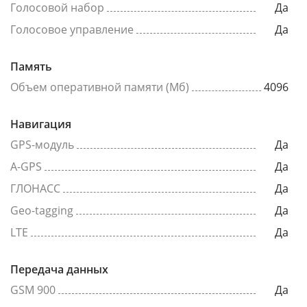
Голосовой набор
Да
Голосовое управление
Да
Память
Объем оперативной памяти (Мб)
4096
Навигация
GPS-модуль
Да
A-GPS
Да
ГЛОНАСС
Да
Geo-tagging
Да
LTE
Да
Передача данных
GSM 900
Да