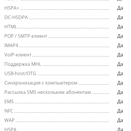
HSPA+
Да
DC-HSDPA
Да
HTML
Да
POP / SMTP-клиент
Да
IMAP4
Да
VoIP-клиент
Да
Поддержка MHL
Да
USB-host/OTG
Да
Синхронизация с компьютером
Да
Рассылка SMS нескольким абонентам
Да
EMS
Да
NFC
Да
WAP
Да
HSPA
Да