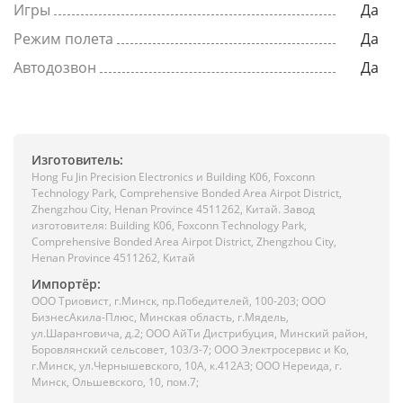
Игры
Да
Режим полета
Да
Автодозвон
Да
Изготовитель:
Hong Fu Jin Precision Electronics и Building K06, Foxconn
Technology Park, Comprehensive Bonded Area Airpot District,
Zhengzhou City, Henan Province 4511262, Китай. Завод
изготовителя: Building K06, Foxconn Technology Park,
Comprehensive Bonded Area Airpot District, Zhengzhou City,
Henan Province 4511262, Китай
Импортёр:
ООО Триовист, г.Минск, пр.Победителей, 100-203; ООО
БизнесАкила-Плюс, Минская область, г.Мядель,
ул.Шаранговича, д.2; ООО АйТи Дистрибуция, Минский район,
Боровлянский сельсовет, 103/3-7; ООО Электросервис и Ко,
г.Минск, ул.Чернышевского, 10А, к.412АЗ; ООО Нереида, г.
Минск, Ольшевского, 10, пом.7;