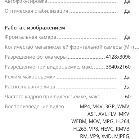
Автофокусировка
Да
Оптическая стабилизация
Да
Работа с изображением
Фронтальная камера
Да
Количество мегапикселей фронтальной камеры (Мп)
Разрешение фотокамеры
4128х3096
Разрешение при видеосъемке, макс
3840x2160
Режим макросъемки
Да
Распознавание лица
Да
Частота кадров при видеосъемке, макс
60
Воспроизведение видео
MP4, M4V, 3GP, WMV,
ASF, AVI, FLV, MKV,
WEBM, MOV, MPG, H.264,
H.263, VP8, HEVC, RMVB,
RM, VP9, XviD, MJPEG,