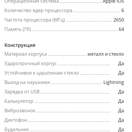
Операционная система
Apple iOS
Количество ядер процессора
6
Частота процессора (МГц)
2650
Память (Гб)
64
Конструкция
Материал корпуса
металл и стекло
Ударопрочный корпус
Да
Устойчивое к царапинам стекло
Да
Выход на наушники
Lightning
Зарядка от USB
Да
Калькулятор
Да
Виброзвонок
Да
Диктофон
Да
Будильник
Да