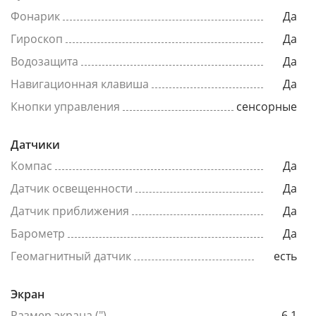
Фонарик
Да
Гироскоп
Да
Водозащита
Да
Навигационная клавиша
Да
Кнопки управления
сенсорные
Датчики
Компас
Да
Датчик освещенности
Да
Датчик приближения
Да
Барометр
Да
Геомагнитный датчик
есть
Экран
Размер экрана (")
6.1