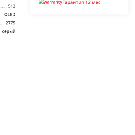
Гарантия 12 мес.
512
OLED
2775
о-серый