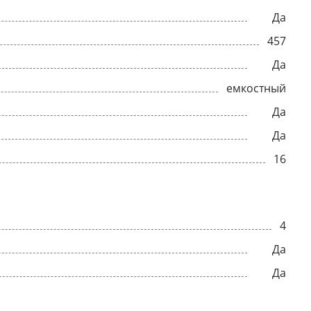
Да
457
Да
емкостный
Да
Да
16
4
Да
Да