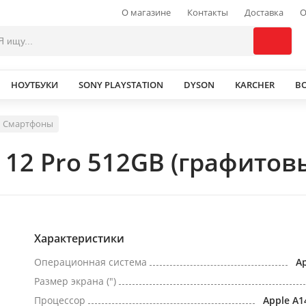
О магазине
Контакты
Доставка
О
НОУТБУКИ
SONY PLAYSTATION
DYSON
KARCHER
В
Смартфоны
 12 Pro 512GB (графитов
Характеристики
Операционная система
Ap
Размер экрана (")
Процессор
Apple A1