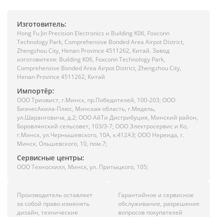
Изготовитель:
Hong Fu Jin Precision Electronics и Building K06, Foxconn
Technology Park, Comprehensive Bonded Area Airpot District,
Zhengzhou City, Henan Province 4511262, Китай. Завод
изготовителя: Building K06, Foxconn Technology Park,
Comprehensive Bonded Area Airpot District, Zhengzhou City,
Henan Province 4511262, Китай
Импортёр:
ООО Триовист, г.Минск, пр.Победителей, 100-203; ООО
БизнесАкила-Плюс, Минская область, г.Мядель,
ул.Шаранговича, д.2; ООО АйТи Дистрибуция, Минский район,
Боровлянский сельсовет, 103/3-7; ООО Электросервис и Ко,
г.Минск, ул.Чернышевского, 10А, к.412АЗ; ООО Нереида, г.
Минск, Ольшевского, 10, пом.7;
Сервисные центры:
ООО Техноскилл, Минск, ул. Притыцкого, 105;
Производитель оставляет
Гарантийное и сервисное
за собой право изменять
обслуживание, разрешение
дизайн, технические
вопросов покупателей