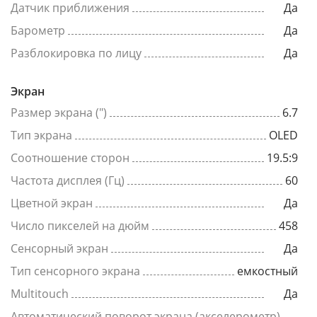
Датчик приближения
Да
Барометр
Да
Разблокировка по лицу
Да
Экран
Размер экрана (")
6.7
Тип экрана
OLED
Соотношение сторон
19.5:9
Частота дисплея (Гц)
60
Цветной экран
Да
Число пикселей на дюйм
458
Сенсорный экран
Да
Тип сенсорного экрана
емкостный
Multitouch
Да
Автоматический поворот экрана (акселерометр)