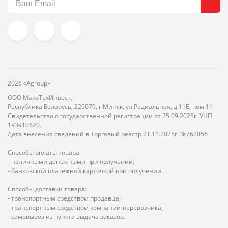
2026 «Agroup»
ООО МакоТехИнвест,
Республика Беларусь, 220070, г.Минск, ул.Радиальная, д.11Б, пом.11
Свидетельство о государственной регистрации от 25.09.2025г. УНП
193910620.
Дата внесения сведений в Торговый реестр 21.11.2025г. №762056
Способы оплаты товара:
- наличными денежными при получении;
- банковской платёжной карточкой при получении.
Способы доставки товара:
- транспортным средством продавца;
- транспортным средством компании-перевозчика;
- самовывоз из пункта выдача заказов.