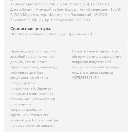
Компьютеры Айвен, г. Минск, ул. Репина, д. 4; ООО АйТи
Дистрибуция, Минский район, Боровлянский сельсовет, 103/3-
7; ООО Мератех, пер. г.Минск, пер.Липковский, 12; ООО
Триовист, г. Минск, пр. Победителей, 100-203.
Сервисные центры:
ООО МакоТехИнвест, Минск, ул. Притыцкого, 105;
Производитель оставляет
Гарантийное и сервисное
за собой право изменять
обслуживание, разрешение
дизайн, технические
вопросов покупателей
характеристики, заводскую
осуществляется по номеру
комплектацию без
нашего отдела сервиса
уведомления об этом
+375295547454
продавца или
потребителей. Заранее
приносим извинения за
возможные неточности в
описании и
сопровождающих
картинках. Уточняйте
важные для Вас параметры
при оформлении заказа.