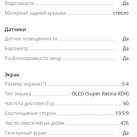
Водозащита
Да
Материал задней крышки
стекло
Датчики
Датчик освещенности
Да
Барометр
Да
Разблокировка по лицу
Да
Экран
Размер экрана (")
5.4
Тип экрана
OLED (Super Retina XDR)
Частота дисплея (Гц)
60
Соотношение сторон
19.5:9
Число пикселей на дюйм
476
Сенсорный экран
Да