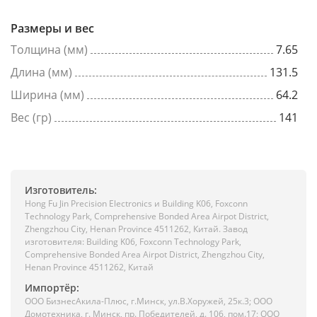
Размеры и вес
Толщина (мм)
7.65
Длина (мм)
131.5
Ширина (мм)
64.2
Вес (гр)
141
Изготовитель:
Hong Fu Jin Precision Electronics и Building K06, Foxconn
Technology Park, Comprehensive Bonded Area Airpot District,
Zhengzhou City, Henan Province 4511262, Китай. Завод
изготовителя: Building K06, Foxconn Technology Park,
Comprehensive Bonded Area Airpot District, Zhengzhou City,
Henan Province 4511262, Китай
Импортёр:
ООО БизнесАкила-Плюc, г.Минск, ул.В.Хоружей, 25к.3; ООО
Домотехника, г. Минск, пр. Победителей, д. 106, пом.17; ООО