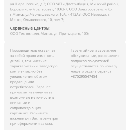
ул.Шаранговича, д.2; ООО АйТи Дистрибуция, Минский район,
Боровлянский сельсовет, 103/3-7; ООО Электросервис и Ко,
г.Минск, ул.Чернышевского, 10А, к.412АЗ; ООО Нереида, г.
Минск, Ольшевского, 10, пом.7;
Сервисные центры:
ООО Техноскилл, Минск, ул. Притыцкого, 105;
Производитель оставляет
Гарантийное и сервисное
за собой право изменять
обслуживание, разрешение
дизайн, технические
вопросов покупателей
характеристики, заводскую
осуществляется по номеру
комплектацию без
нашего отдела сервиса
уведомления об этом
+375295547454
продавца или
потребителей. Заранее
приносим извинения за
возможные неточности в
описании и
сопровождающих
картинках. Уточняйте
важные для Вас параметры
при оформлении заказа.