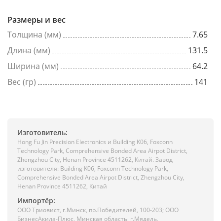
Размеры и вес
Толщина (мм)
7.65
Длина (мм)
131.5
Ширина (мм)
64.2
Вес (гр)
141
Изготовитель:
Hong Fu Jin Precision Electronics и Building K06, Foxconn
Technology Park, Comprehensive Bonded Area Airpot District,
Zhengzhou City, Henan Province 4511262, Китай. Завод
изготовителя: Building K06, Foxconn Technology Park,
Comprehensive Bonded Area Airpot District, Zhengzhou City,
Henan Province 4511262, Китай
Импортёр:
ООО Триовист, г.Минск, пр.Победителей, 100-203; ООО
БизнесАкила-Плюс, Минская область, г.Мядель,