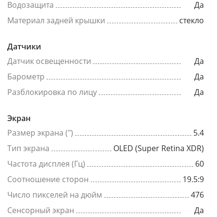
Водозащита
Да
Материал задней крышки
стекло
Датчики
Датчик освещенности
Да
Барометр
Да
Разблокировка по лицу
Да
Экран
Размер экрана (")
5.4
Тип экрана
OLED (Super Retina XDR)
Частота дисплея (Гц)
60
Соотношение сторон
19.5:9
Число пикселей на дюйм
476
Сенсорный экран
Да