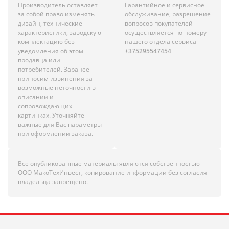
Производитель оставляет
Гарантийное и сервисное
за собой право изменять
обслуживание, разрешение
дизайн, технические
вопросов покупателей
характеристики, заводскую
осуществляется по номеру
комплектацию без
нашего отдела сервиса
уведомления об этом
+375295547454
продавца или
потребителей. Заранее
приносим извинения за
возможные неточности в
описании и
сопровождающих
картинках. Уточняйте
важные для Вас параметры
при оформлении заказа.
Все опубликованные материалы являются собственностью
ООО МакоТехИнвест, копирование информации без согласия
владельца запрещено.