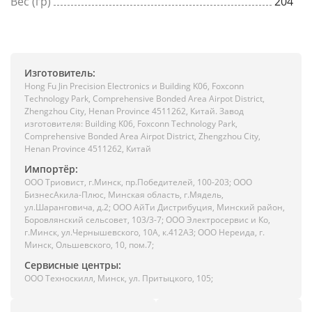
Вес (гр)
204
Изготовитель:
Hong Fu Jin Precision Electronics и Building K06, Foxconn
Technology Park, Comprehensive Bonded Area Airpot District,
Zhengzhou City, Henan Province 4511262, Китай. Завод
изготовителя: Building K06, Foxconn Technology Park,
Comprehensive Bonded Area Airpot District, Zhengzhou City,
Henan Province 4511262, Китай
Импортёр:
ООО Триовист, г.Минск, пр.Победителей, 100-203; ООО
БизнесАкила-Плюс, Минская область, г.Мядель,
ул.Шаранговича, д.2; ООО АйТи Дистрибуция, Минский район,
Боровлянский сельсовет, 103/3-7; ООО Электросервис и Ко,
г.Минск, ул.Чернышевского, 10А, к.412АЗ; ООО Нереида, г.
Минск, Ольшевского, 10, пом.7;
Сервисные центры:
ООО Техноскилл, Минск, ул. Притыцкого, 105;