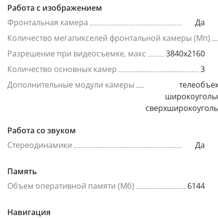
Работа с изображением
Фронтальная камера
Да
Количество мегапикселей фронтальной камеры (Мп)
Разрешение при видеосъемке, макс
3840x2160
Количество основных камер
3
Дополнительные модули камеры
телеобъек
широкоуголь
сверхширокоугол
Работа со звуком
Стереодинамики
Да
Память
Объем оперативной памяти (Мб)
6144
Навигация