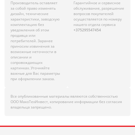
Производитель оставляет
Гарантийное и сервисное
за собой право изменять
обслуживание, разрешение
дизайн, технические
вопросов покупателей
характеристики, заводскую
осуществляется по номеру
комплектацию без
нашего отдела сервиса
уведомления об этом
+375295547454
продавца или
потребителей. Заранее
приносим извинения за
возможные неточности в
описании и
сопровождающих
картинках. Уточняйте
важные для Вас параметры
при оформлении заказа.
Все опубликованные материалы являются собственностью
ООО МакоТехИнвест, копирование информации без согласия
владельца запрещено.