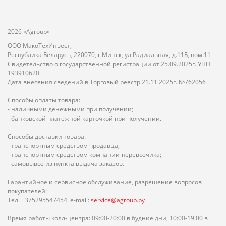
2026 «Agroup»
ООО МакоТехИнвест,
Республика Беларусь, 220070, г.Минск, ул.Радиальная, д.11Б, пом.11
Свидетельство о государственной регистрации от 25.09.2025г. УНП
193910620.
Дата внесения сведений в Торговый реестр 21.11.2025г. №762056
Способы оплаты товара:
- наличными денежными при получении;
- банковской платёжной карточкой при получении.
Способы доставки товара:
- транспортным средством продавца;
- транспортным средством компании-перевозчика;
- самовывоз из пункта выдача заказов.
Гарантийное и сервисное обслуживание, разрешение вопросов
покупателей:
Тел. +375295547454 e-mail:
service@agroup.by
Время работы колл-центра: 09:00-20:00 в будние дни, 10:00-19:00 в