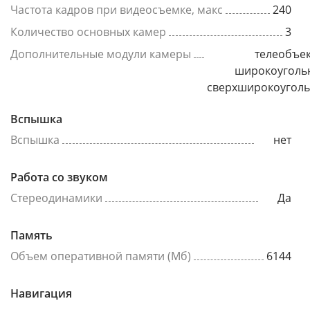
Частота кадров при видеосъемке, макс
240
Количество основных камер
3
Дополнительные модули камеры
телеобъек
широкоуголь
сверхширокоугол
Вспышка
Вспышка
нет
Работа со звуком
Стереодинамики
Да
Память
Объем оперативной памяти (Мб)
6144
Навигация