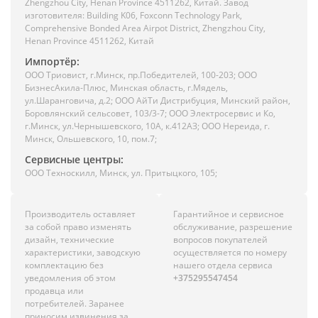
Zhengzhou City, Henan Province 4511262, Китай. Завод
изготовителя: Building K06, Foxconn Technology Park,
Comprehensive Bonded Area Airpot District, Zhengzhou City,
Henan Province 4511262, Китай
Импортёр:
ООО Триовист, г.Минск, пр.Победителей, 100-203; ООО
БизнесАкила-Плюс, Минская область, г.Мядель,
ул.Шаранговича, д.2; ООО АйТи Дистрибуция, Минский район,
Боровлянский сельсовет, 103/3-7; ООО Электросервис и Ко,
г.Минск, ул.Чернышевского, 10А, к.412АЗ; ООО Нереида, г.
Минск, Ольшевского, 10, пом.7;
Сервисные центры:
ООО Техноскилл, Минск, ул. Притыцкого, 105;
Производитель оставляет
Гарантийное и сервисное
за собой право изменять
обслуживание, разрешение
дизайн, технические
вопросов покупателей
характеристики, заводскую
осуществляется по номеру
комплектацию без
нашего отдела сервиса
уведомления об этом
+375295547454
продавца или
потребителей. Заранее
приносим извинения за