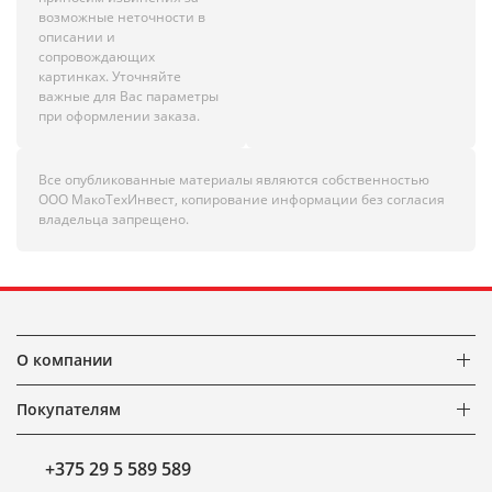
возможные неточности в
описании и
сопровождающих
картинках. Уточняйте
важные для Вас параметры
при оформлении заказа.
Все опубликованные материалы являются собственностью
ООО МакоТехИнвест, копирование информации без согласия
владельца запрещено.
О компании
Покупателям
+375 29 5 589 589