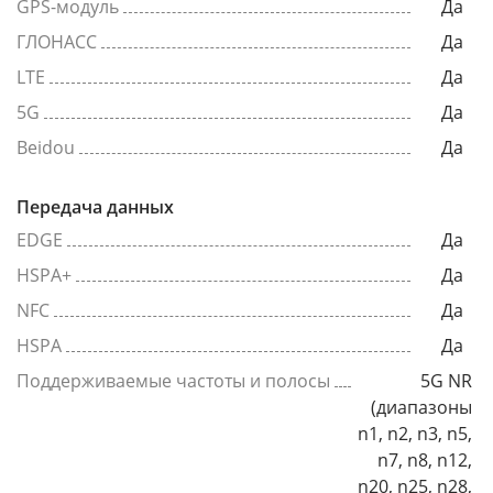
GPS-модуль
Да
ГЛОНАСС
Да
LTE
Да
5G
Да
Beidou
Да
Передача данных
EDGE
Да
HSPA+
Да
NFC
Да
HSPA
Да
Поддерживаемые частоты и полосы
5G NR
(диапазоны
n1, n2, n3, n5,
n7, n8, n12,
n20, n25, n28,