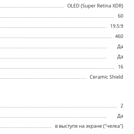
OLED (Super Retina XDR)
60
19.5:9
460
Да
Да
16
Ceramic Shield
2
Да
в выступе на экране ("челка")