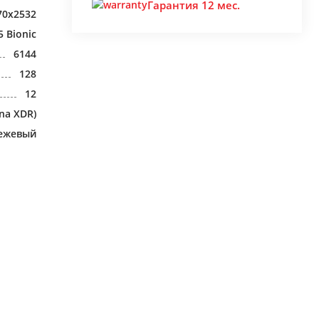
Гарантия 12 мес.
70x2532
5 Bionic
6144
128
12
na XDR)
бежевый