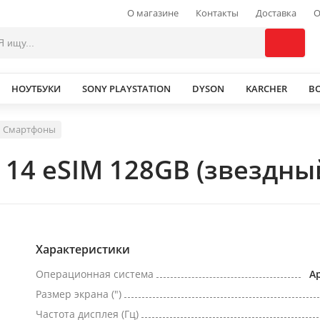
О магазине
Контакты
Доставка
О
НОУТБУКИ
SONY PLAYSTATION
DYSON
KARCHER
В
Смартфоны
 14 eSIM 128GB (звездны
Характеристики
Операционная система
Ap
Размер экрана (")
Частота дисплея (Гц)