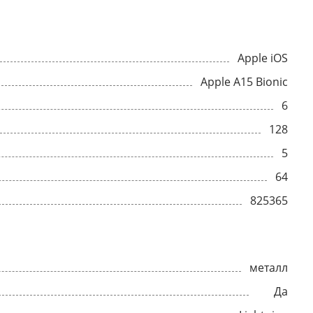
Apple iOS
Apple A15 Bionic
6
128
5
64
825365
металл
Да