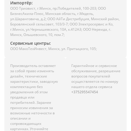
Импортёр:
ООО Триовист, г.Минск, пр.Победителей, 100-203; ООО
БизнесАкила-Плюс, Минская область, г.Мядель,
ул.Шаранговича, д.2; ООО АйТи Дистрибуция, Минский район,
Боровлянский сельсовет, 103/3-7; ООО Электросервис и Ко,
г.Минск, ул.Чернышевского, 10А, к.412АЗ; ООО Нереида, г.
Минск, Ольшевского, 10, пом.7;
Сервисные центры:
ООО МакоТехИнвест, Минск, ул. Притыцкого, 105;
Производитель оставляет
Гарантийное и сервисное
за собой право изменять
обслуживание, разрешение
дизайн, технические
вопросов покупателей
характеристики, заводскую
осуществляется по номеру
комплектацию без
нашего отдела сервиса
уведомления об этом
+375295547454
продавца или
потребителей. Заранее
приносим извинения за
возможные неточности в
описании и
сопровождающих
картинках. Уточняйте