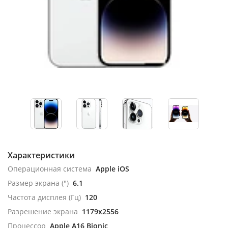
Характеристики
Операционная система
Apple iOS
Размер экрана (")
6.1
Частота дисплея (Гц)
120
Разрешение экрана
1179x2556
Процессор
Apple A16 Bionic