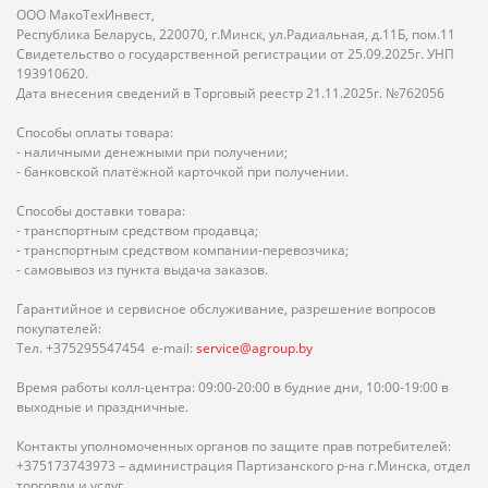
ООО МакоТехИнвест,
Республика Беларусь, 220070, г.Минск, ул.Радиальная, д.11Б, пом.11
Свидетельство о государственной регистрации от 25.09.2025г. УНП
193910620.
Дата внесения сведений в Торговый реестр 21.11.2025г. №762056
Способы оплаты товара:
- наличными денежными при получении;
- банковской платёжной карточкой при получении.
Способы доставки товара:
- транспортным средством продавца;
- транспортным средством компании-перевозчика;
- самовывоз из пункта выдача заказов.
Гарантийное и сервисное обслуживание, разрешение вопросов
покупателей:
Тел. +375295547454 e-mail:
service@agroup.by
Время работы колл-центра: 09:00-20:00 в будние дни, 10:00-19:00 в
выходные и праздничные.
Контакты уполномоченных органов по защите прав потребителей:
+375173743973 – администрация Партизанского р-на г.Минска, отдел
торговли и услуг.