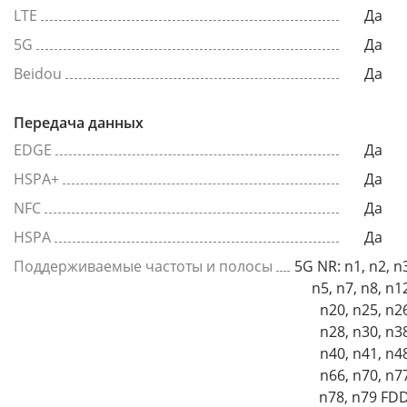
LTE
Да
5G
Да
Beidou
Да
Передача данных
EDGE
Да
HSPA+
Да
NFC
Да
HSPA
Да
Поддерживаемые частоты и полосы
5G NR: n1, n2, n
n5, n7, n8, n1
n20, n25, n2
n28, n30, n3
n40, n41, n4
n66, n70, n7
n78, n79 FDD