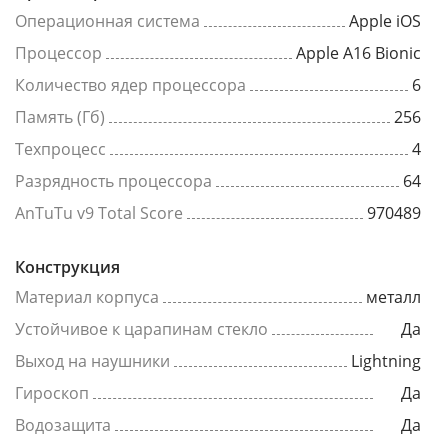
Операционная система
Apple iOS
Процессор
Apple A16 Bionic
Количество ядер процессора
6
Память (Гб)
256
Техпроцесс
4
Разрядность процессора
64
AnTuTu v9 Total Score
970489
Конструкция
Материал корпуса
металл
Устойчивое к царапинам стекло
Да
Выход на наушники
Lightning
Гироскоп
Да
Водозащита
Да