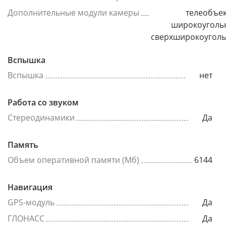
Дополнительные модули камеры
телеобъек
широкоуголь
сверхширокоугол
Вспышка
Вспышка
нет
Работа со звуком
Стереодинамики
Да
Память
Объем оперативной памяти (Мб)
6144
Навигация
GPS-модуль
Да
ГЛОНАСС
Да