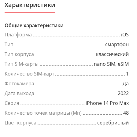
Характеристики
Общие характеристики
Платформа
iOS
Тип
смартфон
Тип корпуса
классический
Тип SIM-карты
nano SIM, eSIM
Количество SIM-карт
1
Фотокамера
Да
Дата выхода
2022
Серия
iPhone 14 Pro Max
Количество точек матрицы (Мп)
48
Цвет корпуса
серебристый