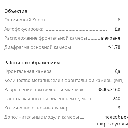
Объектив
Оптический Zoom
6
Автофокусировка
Да
Расположение фронтальной камеры
в экране
Диафрагма основной камеры
f/1.78
Работа с изображением
Фронтальная камера
Да
Количество мегапикселей фронтальной камеры (Мп)
Разрешение при видеосъемке, макс
3840x2160
Частота кадров при видеосъемке, макс
240
Количество основных камер
3
Дополнительные модули камеры
телеобъек
широкоуголь