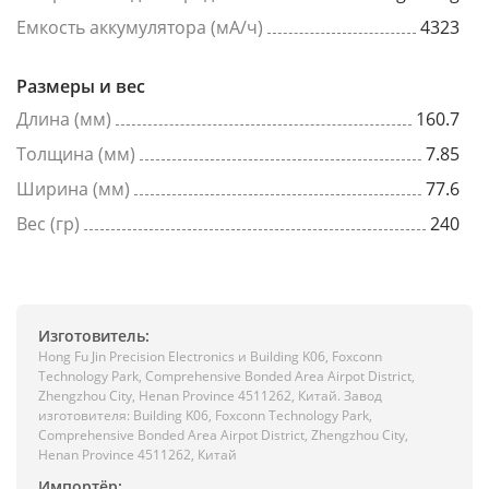
Емкость аккумулятора (мА/ч)
4323
Размеры и вес
Длина (мм)
160.7
Толщина (мм)
7.85
Ширина (мм)
77.6
Вес (гр)
240
Изготовитель:
Hong Fu Jin Precision Electronics и Building K06, Foxconn
Technology Park, Comprehensive Bonded Area Airpot District,
Zhengzhou City, Henan Province 4511262, Китай. Завод
изготовителя: Building K06, Foxconn Technology Park,
Comprehensive Bonded Area Airpot District, Zhengzhou City,
Henan Province 4511262, Китай
Импортёр: