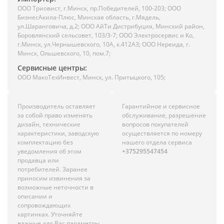
ООО Триовист, г.Минск, пр.Победителей, 100-203; ООО
БизнесАкила-Плюс, Минская область, г.Мядель,
ул.Шаранговича, д.2; ООО АйТи Дистрибуция, Минский район,
Боровлянский сельсовет, 103/3-7; ООО Электросервис и Ко,
г.Минск, ул.Чернышевского, 10А, к.412АЗ; ООО Нереида, г.
Минск, Ольшевского, 10, пом.7;
Сервисные центры:
ООО МакоТехИнвест, Минск, ул. Притыцкого, 105;
Производитель оставляет
Гарантийное и сервисное
за собой право изменять
обслуживание, разрешение
дизайн, технические
вопросов покупателей
характеристики, заводскую
осуществляется по номеру
комплектацию без
нашего отдела сервиса
уведомления об этом
+375295547454
продавца или
потребителей. Заранее
приносим извинения за
возможные неточности в
описании и
сопровождающих
картинках. Уточняйте
важные для Вас параметры