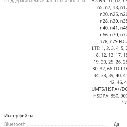
Поддерживаемые частоты и полосы
5G NR: n1, n2, n
n5, n7, n8, n1
n20, n25, n2
n28, n30, n3
n40, n41, n4
n66, n70, n7
n78, n79 FDD
LTE: 1, 2, 3, 4, 5, 
8, 12, 13, 17, 1
19, 20, 25, 26, 2
30, 32, 66 TD-LT
34, 38, 39, 40, 4
42, 46, 
UMTS/HSPA+/DC
HSDPA: 850, 90
17
Интерфейсы
Bluetooth
Да