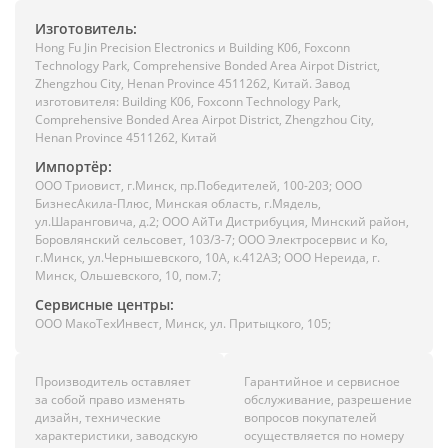
Изготовитель:
Hong Fu Jin Precision Electronics и Building K06, Foxconn
Technology Park, Comprehensive Bonded Area Airpot District,
Zhengzhou City, Henan Province 4511262, Китай. Завод
изготовителя: Building K06, Foxconn Technology Park,
Comprehensive Bonded Area Airpot District, Zhengzhou City,
Henan Province 4511262, Китай
Импортёр:
ООО Триовист, г.Минск, пр.Победителей, 100-203; ООО
БизнесАкила-Плюс, Минская область, г.Мядель,
ул.Шаранговича, д.2; ООО АйТи Дистрибуция, Минский район,
Боровлянский сельсовет, 103/3-7; ООО Электросервис и Ко,
г.Минск, ул.Чернышевского, 10А, к.412АЗ; ООО Нереида, г.
Минск, Ольшевского, 10, пом.7;
Сервисные центры:
ООО МакоТехИнвест, Минск, ул. Притыцкого, 105;
Производитель оставляет
Гарантийное и сервисное
за собой право изменять
обслуживание, разрешение
дизайн, технические
вопросов покупателей
характеристики, заводскую
осуществляется по номеру