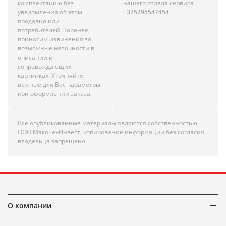
комплектацию без
нашего отдела сервиса
уведомления об этом
+375295547454
продавца или
потребителей. Заранее
приносим извинения за
возможные неточности в
описании и
сопровождающих
картинках. Уточняйте
важные для Вас параметры
при оформлении заказа.
Все опубликованные материалы являются собственностью
ООО МакоТехИнвест, копирование информации без согласия
владельца запрещено.
О компании