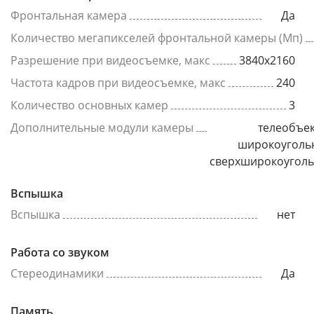
Фронтальная камера
Да
Количество мегапикселей фронтальной камеры (Мп)
Разрешение при видеосъемке, макс
3840x2160
Частота кадров при видеосъемке, макс
240
Количество основных камер
3
Дополнительные модули камеры
телеобъек
широкоуголь
сверхширокоугол
Вспышка
Вспышка
нет
Работа со звуком
Стереодинамики
Да
Память