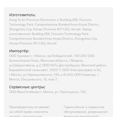
Изготовитель:
Hong Fu Jin Precision Electronics и Building K06, Foxconn
Technology Park, Comprehensive Bonded Area Airpot District,
Zhengzhou City, Henan Province 4511262, Китай. Завод
изготовителя: Building K06, Foxconn Technology Park,
Comprehensive Bonded Area Airpot District, Zhengzhou City,
Henan Province 4511262, Китай
Импортёр:
ООО Триовист, г.Минск, пр.Победителей, 100-203; ООО
БизнесАкила-Плюс, Минская область, г.Мядель,
ул.Шаранговича, д.2; ООО АйТи Дистрибуция, Минский район,
Боровлянский сельсовет, 103/3-7; ООО Электросервис и Ко,
г.Минск, ул.Чернышевского, 10А, к.412АЗ; ООО Нереида, г.
Минск, Ольшевского, 10, пом.7;
Сервисные центры:
ООО МакоТехИнвест, Минск, ул. Притыцкого, 105;
Производитель оставляет
Гарантийное и сервисное
за собой право изменять
обслуживание, разрешение
дизайн, технические
вопросов покупателей