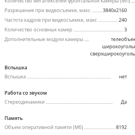
Количество мегапикселей фронтальной камеры (Мп)
Разрешение при видеосъемке, макс
3840x2160
Частота кадров при видеосъемке, макс
240
Количество основных камер
3
Дополнительные модули камеры
телеобъек
широкоуголь
сверхширокоугол
Вспышка
Вспышка
нет
Работа со звуком
Стереодинамики
Да
Память
Объем оперативной памяти (Мб)
8192