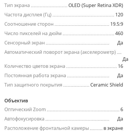
Тип экрана
OLED (Super Retina XDR)
Частота дисплея (Гц)
120
Соотношение сторон
19.5:9
Число пикселей на дюйм
460
Сенсорный экран
Да
Автоматический поворот экрана (акселерометр)
Да
Количество цветов экрана
16
Постоянная работа экрана
Да
Тип защитного покрытия
Ceramic Shield
Объектив
Оптический Zoom
6
Автофокусировка
Да
Расположение фронтальной камеры
в экране