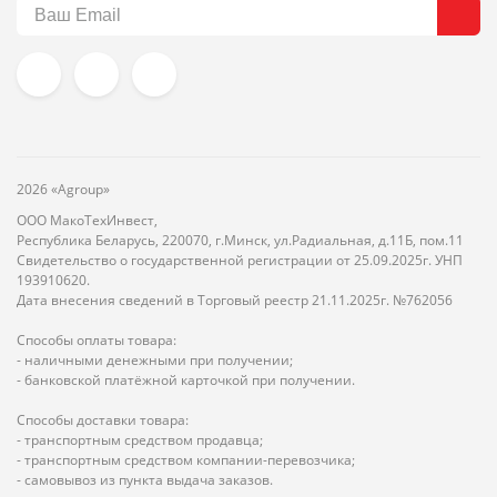
2026 «Agroup»
ООО МакоТехИнвест,
Республика Беларусь, 220070, г.Минск, ул.Радиальная, д.11Б, пом.11
Свидетельство о государственной регистрации от 25.09.2025г. УНП
193910620.
Дата внесения сведений в Торговый реестр 21.11.2025г. №762056
Способы оплаты товара:
- наличными денежными при получении;
- банковской платёжной карточкой при получении.
Способы доставки товара:
- транспортным средством продавца;
- транспортным средством компании-перевозчика;
- самовывоз из пункта выдача заказов.