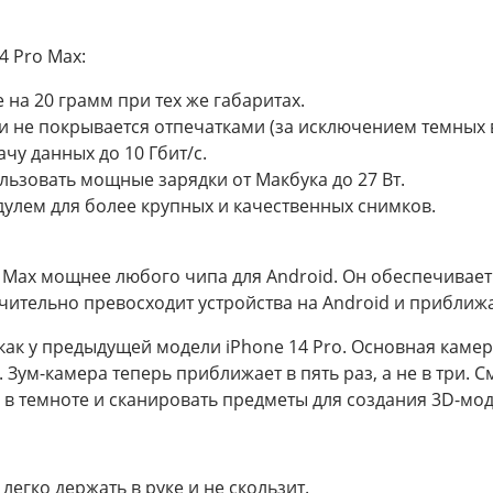
 Pro Max:
 на 20 грамм при тех же габаритах.
 и не покрывается отпечатками (за исключением темных 
чу данных до 10 Гбит/с.
льзовать мощные зарядки от Макбука до 27 Вт.
дулем для более крупных и качественных снимков.
ro Max мощнее любого чипа для Android. Он обеспечивае
ительно превосходит устройства на Android и приближа
как у предыдущей модели iPhone 14 Pro. Основная камер
 Зум-камера теперь приближает в пять раз, а не в три.
 в темноте и сканировать предметы для создания 3D-мод
егко держать в руке и не скользит.