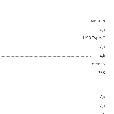
металл
Да
USB Type-C
Да
Да
стекло
IP68
Да
Да