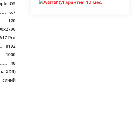
Гарантия 12 мес.
ple iOS
6.7
120
90x2796
A17 Pro
8192
1000
48
na XDR)
синий