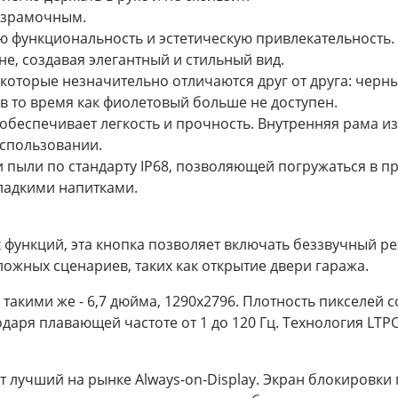
езрамочным.
ою функциональность и эстетическую привлекательность.
не, создавая элегантный и стильный вид.
которые незначительно отличаются друг от друга: черный
в то время как фиолетовый больше не доступен.
 обеспечивает легкость и прочность. Внутренняя рама 
использовании.
пыли по стандарту IP68, позволяющей погружаться в пре
ладкими напитками.
ункций, эта кнопка позволяет включать беззвучный реж
ожных сценариев, таких как открытие двери гаража.
акими же - 6,7 дюйма, 1290x2796. Плотность пикселей с
аря плавающей частоте от 1 до 120 Гц. Технология LTPO
т лучший на рынке Always-on-Display. Экран блокировки