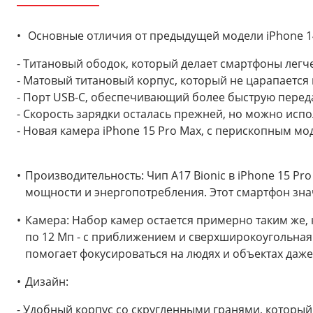
Основные отличия от предыдущей модели iPhone 14
- Титановый ободок, который делает смартфоны легче
- Матовый титановый корпус, который не царапается
- Порт USB-C, обеспечивающий более быструю переда
- Скорость зарядки осталась прежней, но можно испо
- Новая камера iPhone 15 Pro Max, с перископным мо
Производительность: Чип A17 Bionic в iPhone 15 P
мощности и энергопотребления. Этот смартфон знач
Камера: Набор камер остается примерно таким же, 
по 12 Мп - с приближением и сверхширокоугольная.
помогает фокусироваться на людях и объектах даже
Дизайн:
- Удобный корпус со скругленными гранями, который л