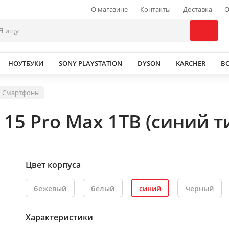
О магазине
Контакты
Доставка
О
НОУТБУКИ
SONY PLAYSTATION
DYSON
KARCHER
В
Смартфоны
15 Pro Max 1TB (синий т
Цвет корпуса
бежевый
белый
синий
черный
Характеристики