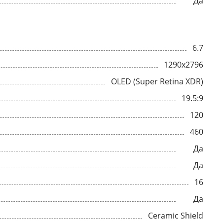
Да
6.7
1290x2796
OLED (Super Retina XDR)
19.5:9
120
460
Да
Да
16
Да
Ceramic Shield