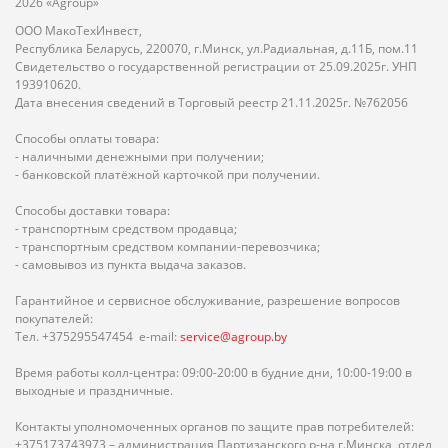
2026 «Agroup»
ООО МакоТехИнвест,
Республика Беларусь, 220070, г.Минск, ул.Радиальная, д.11Б, пом.11
Свидетельство о государственной регистрации от 25.09.2025г. УНП
193910620.
Дата внесения сведений в Торговый реестр 21.11.2025г. №762056
Способы оплаты товара:
- наличными денежными при получении;
- банковской платёжной карточкой при получении.
Способы доставки товара:
- транспортным средством продавца;
- транспортным средством компании-перевозчика;
- самовывоз из пункта выдача заказов.
Гарантийное и сервисное обслуживание, разрешение вопросов
покупателей:
Тел. +375295547454 e-mail:
service@agroup.by
Время работы колл-центра: 09:00-20:00 в будние дни, 10:00-19:00 в
выходные и праздничные.
Контакты уполномоченных органов по защите прав потребителей:
+375173743973 – администрация Партизанского р-на г.Минска, отдел