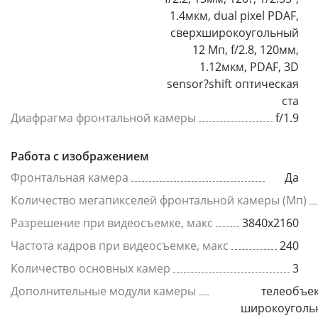
1.4мкм, dual pixel PDAF,
сверхширокоугольный
12 Мп, f/2.8, 120мм,
1.12мкм, PDAF, 3D
sensor?shift оптическая
ста
Диафрагма фронтальной камеры
f/1.9
Работа с изображением
Фронтальная камера
Да
Количество мегапикселей фронтальной камеры (Мп)
Разрешение при видеосъемке, макс
3840x2160
Частота кадров при видеосъемке, макс
240
Количество основных камер
3
Дополнительные модули камеры
телеобъек
широкоуголь