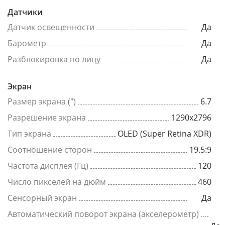
Датчики
Датчик освещенности
Да
Барометр
Да
Разблокировка по лицу
Да
Экран
Размер экрана (")
6.7
Разрешение экрана
1290x2796
Тип экрана
OLED (Super Retina XDR)
Соотношение сторон
19.5:9
Частота дисплея (Гц)
120
Число пикселей на дюйм
460
Сенсорный экран
Да
Автоматический поворот экрана (акселерометр)