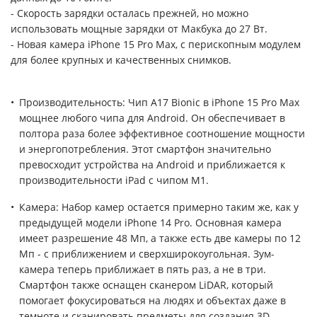
- Скорость зарядки осталась прежней, но можно
использовать мощные зарядки от Макбука до 27 Вт.
- Новая камера iPhone 15 Pro Max, с перископным модулем
для более крупных и качественных снимков.
Производительность: Чип A17 Bionic в iPhone 15 Pro Max
мощнее любого чипа для Android. Он обеспечивает в
полтора раза более эффективное соотношение мощности
и энергопотребления. Этот смартфон значительно
превосходит устройства на Android и приближается к
производительности iPad с чипом M1.
Камера: Набор камер остается примерно таким же, как у
предыдущей модели iPhone 14 Pro. Основная камера
имеет разрешение 48 Мп, а также есть две камеры по 12
Мп - с приближением и сверхширокоугольная. Зум-
камера теперь приближает в пять раз, а не в три.
Смартфон также оснащен сканером LiDAR, который
помогает фокусироваться на людях и объектах даже в
темноте и сканировать предметы для создания 3D-