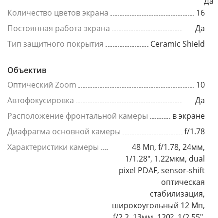
Да
Количество цветов экрана
16
Постоянная работа экрана
Да
Тип защитного покрытия
Ceramic Shield
Объектив
Оптический Zoom
10
Автофокусировка
Да
Расположение фронтальной камеры
в экране
Диафрагма основной камеры
f/1.78
Характеристики камеры
48 Мп, f/1.78, 24мм,
1/1.28", 1.22мкм, dual
pixel PDAF, sensor-shift
оптическая
стабилизация,
широкоугольный 12 Мп,
f/2.2, 13мм, 120?, 1/2.55",