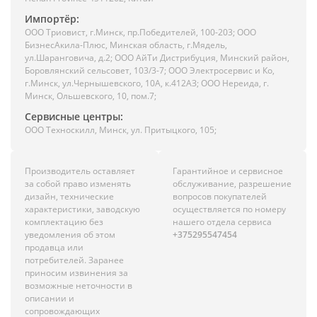
Импортёр:
ООО Триовист, г.Минск, пр.Победителей, 100-203; ООО
БизнесАкила-Плюс, Минская область, г.Мядель,
ул.Шаранговича, д.2; ООО АйТи Дистрибуция, Минский район,
Боровлянский сельсовет, 103/3-7; ООО Электросервис и Ко,
г.Минск, ул.Чернышевского, 10А, к.412АЗ; ООО Нереида, г.
Минск, Ольшевского, 10, пом.7;
Сервисные центры:
ООО Техноскилл, Минск, ул. Притыцкого, 105;
Производитель оставляет
Гарантийное и сервисное
за собой право изменять
обслуживание, разрешение
дизайн, технические
вопросов покупателей
характеристики, заводскую
осуществляется по номеру
комплектацию без
нашего отдела сервиса
уведомления об этом
+375295547454
продавца или
потребителей. Заранее
приносим извинения за
возможные неточности в
описании и
сопровождающих