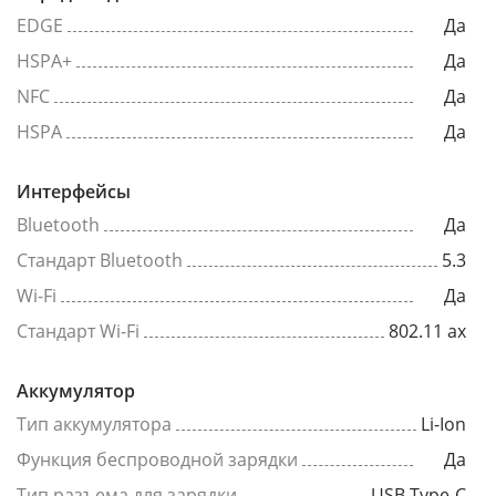
EDGE
Да
HSPA+
Да
NFC
Да
HSPA
Да
Интерфейсы
Bluetooth
Да
Стандарт Bluetooth
5.3
Wi-Fi
Да
Стандарт Wi-Fi
802.11 ax
Аккумулятор
Тип аккумулятора
Li-Ion
Функция беспроводной зарядки
Да
Тип разъема для зарядки
USB Type-C