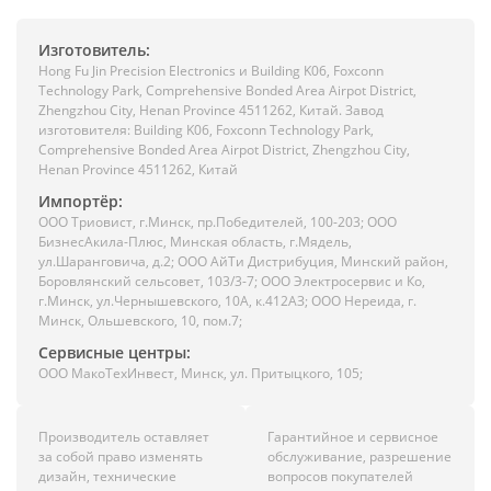
Изготовитель:
Hong Fu Jin Precision Electronics и Building K06, Foxconn
Technology Park, Comprehensive Bonded Area Airpot District,
Zhengzhou City, Henan Province 4511262, Китай. Завод
изготовителя: Building K06, Foxconn Technology Park,
Comprehensive Bonded Area Airpot District, Zhengzhou City,
Henan Province 4511262, Китай
Импортёр:
ООО Триовист, г.Минск, пр.Победителей, 100-203; ООО
БизнесАкила-Плюс, Минская область, г.Мядель,
ул.Шаранговича, д.2; ООО АйТи Дистрибуция, Минский район,
Боровлянский сельсовет, 103/3-7; ООО Электросервис и Ко,
г.Минск, ул.Чернышевского, 10А, к.412АЗ; ООО Нереида, г.
Минск, Ольшевского, 10, пом.7;
Сервисные центры:
ООО МакоТехИнвест, Минск, ул. Притыцкого, 105;
Производитель оставляет
Гарантийное и сервисное
за собой право изменять
обслуживание, разрешение
дизайн, технические
вопросов покупателей