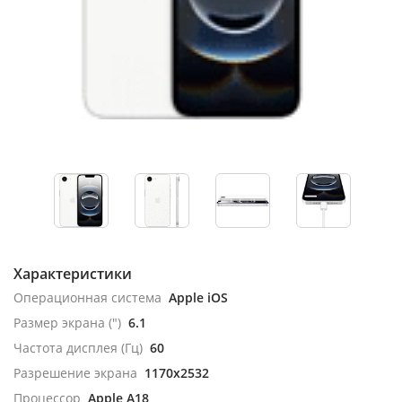
Характеристики
Операционная система
Apple iOS
Размер экрана (")
6.1
Частота дисплея (Гц)
60
Разрешение экрана
1170x2532
Процессор
Apple A18