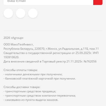
2026 «Agroup»
ООО МакоТехИнвест,
Республика Беларусь, 220070, г.Минск, ул.Радиальная, д.11Б, пом.11
Свидетельство о государственной регистрации от 25.09.2025г. УНП
193910620.
Дата внесения сведений в Торговый реестр 21.11.2025г. №762056
Способы оплаты товара:
- наличными денежными при получении;
- банковской платёжной карточкой при получении.
Способы доставки товара:
- транспортным средством продавца;
- транспортным средством компании-перевозчика;
- самовывоз из пункта выдача заказов.