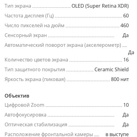
Тип экрана
OLED (Super Retina XDR)
Частота дисплея (Гц)
60
Число пикселей на дюйм
460
Сенсорный экран
Да
Автоматический поворот экрана (акселерометр)
Да
Количество цветов экрана
16
Тип защитного покрытия
Ceramic Shield
Яркость экрана (пиковая)
800 нит
Объектив
Цифровой Zoom
10
Автофокусировка
Да
Оптическая стабилизация
Да
Расположение фронтальной камеры
в выступе