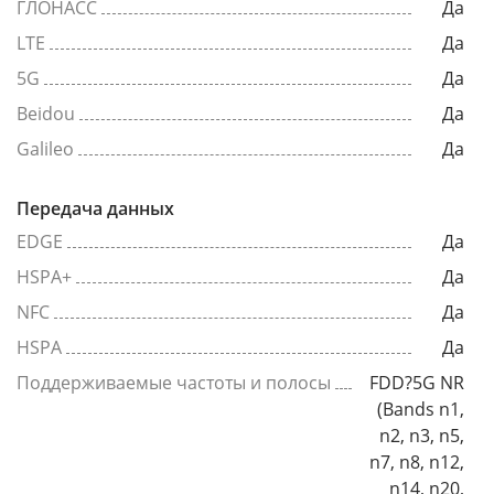
ГЛОНАСС
Да
LTE
Да
5G
Да
Beidou
Да
Galileo
Да
Передача данных
EDGE
Да
HSPA+
Да
NFC
Да
HSPA
Да
Поддерживаемые частоты и полосы
FDD?5G NR
(Bands n1,
n2, n3, n5,
n7, n8, n12,
n14, n20,