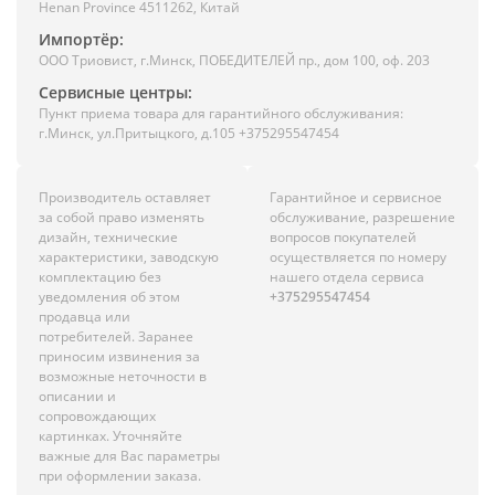
Henan Province 4511262, Китай
Импортёр:
ООО Триовист, г.Минск, ПОБЕДИТЕЛЕЙ пр., дом 100, оф. 203
Сервисные центры:
Пункт приема товара для гарантийного обслуживания:
г.Минск, ул.Притыцкого, д.105 +375295547454
Производитель оставляет
Гарантийное и сервисное
за собой право изменять
обслуживание, разрешение
дизайн, технические
вопросов покупателей
характеристики, заводскую
осуществляется по номеру
комплектацию без
нашего отдела сервиса
уведомления об этом
+375295547454
продавца или
потребителей. Заранее
приносим извинения за
возможные неточности в
описании и
сопровождающих
картинках. Уточняйте
важные для Вас параметры
при оформлении заказа.