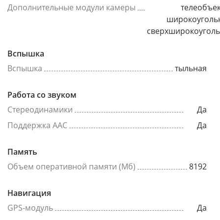
Дополнительные модули камеры
телеобъек
широкоуголь
сверхширокоугол
Вспышка
Вспышка
тыльная
Работа со звуком
Стереодинамики
Да
Поддержка AAC
Да
Память
Объем оперативной памяти (Мб)
8192
Навигация
GPS-модуль
Да