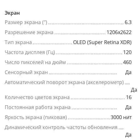
Экран
Размер экрана (")
6.3
Разрешение экрана
1206x2622
Тип экрана
OLED (Super Retina XDR)
Частота дисплея (Гц)
120
Число пикселей на дюйм
460
Сенсорный экран
Да
Автоматический поворот экрана (акселерометр)
Да
Количество цветов экрана
16
Постоянная работа экрана
Да
Яркость экрана (пиковая)
3000 нит
Динамический контроль частоты обновления
Да