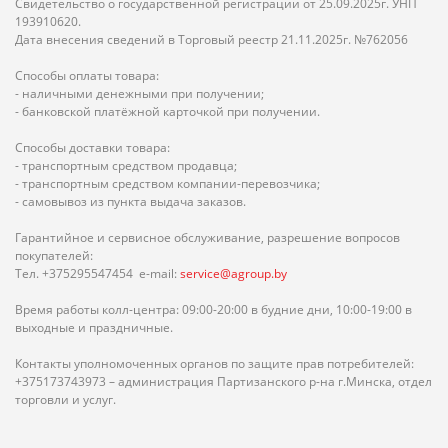
Свидетельство о государственной регистрации от 25.09.2025г. УНП
193910620.
Дата внесения сведений в Торговый реестр 21.11.2025г. №762056
Способы оплаты товара:
- наличными денежными при получении;
- банковской платёжной карточкой при получении.
Способы доставки товара:
- транспортным средством продавца;
- транспортным средством компании-перевозчика;
- самовывоз из пункта выдача заказов.
Гарантийное и сервисное обслуживание, разрешение вопросов
покупателей:
Тел. +375295547454 e-mail:
service@agroup.by
Время работы колл-центра: 09:00-20:00 в будние дни, 10:00-19:00 в
выходные и праздничные.
Контакты уполномоченных органов по защите прав потребителей:
+375173743973 – администрация Партизанского р-на г.Минска, отдел
торговли и услуг.