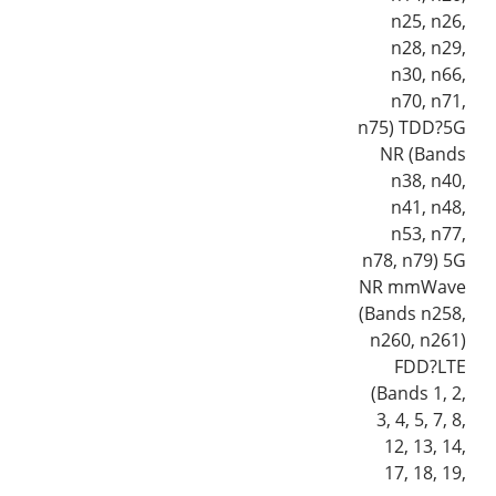
n25, n26,
n28, n29,
n30, n66,
n70, n71,
n75) TDD?5G
NR (Bands
n38, n40,
n41, n48,
n53, n77,
n78, n79) 5G
NR mmWave
(Bands n258,
n260, n261)
FDD?LTE
(Bands 1, 2,
3, 4, 5, 7, 8,
12, 13, 14,
17, 18, 19,