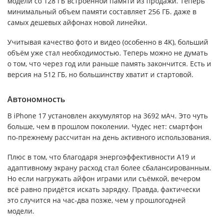
модели со 128 ГБ встроенной памяти из продажи. Теперь
минимальный объем памяти составляет 256 ГБ. даже в
самых дешевых айфонах новой линейки.
Учитывая качество фото и видео (особенно в 4K), больший
объём уже стал необходимостью. Теперь можно не думать
о том, что через год или раньше память закончится. Есть и
версия на 512 ГБ, но большинству хватит и стартовой.
Автономность
В iPhone 17 установлен аккумулятор на 3692 мАч. Это чуть
больше, чем в прошлом поколении. Чудес нет: смартфон
по-прежнему рассчитан на день активного использования.
Плюс в том, что благодаря энергоэффективности A19 и
адаптивному экрану расход стал более сбалансированным.
Но если нагружать айфон играми или съёмкой, вечером
всё равно придётся искать зарядку. Правда, фактически
это случится на час-два позже, чем у прошлогодней
модели.