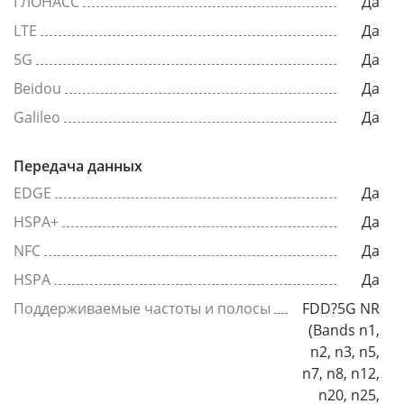
ГЛОНАСС
Да
LTE
Да
5G
Да
Beidou
Да
Galileo
Да
Передача данных
EDGE
Да
HSPA+
Да
NFC
Да
HSPA
Да
Поддерживаемые частоты и полосы
FDD?5G NR
(Bands n1,
n2, n3, n5,
n7, n8, n12,
n20, n25,