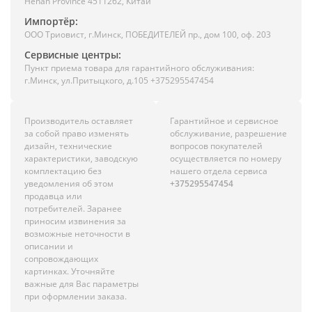
Henan Province 4511262, Китай
Импортёр:
ООО Триовист, г.Минск, ПОБЕДИТЕЛЕЙ пр., дом 100, оф. 203
Сервисные центры:
Пункт приема товара для гарантийного обслуживания:
г.Минск, ул.Притыцкого, д.105 +375295547454
Производитель оставляет
Гарантийное и сервисное
за собой право изменять
обслуживание, разрешение
дизайн, технические
вопросов покупателей
характеристики, заводскую
осуществляется по номеру
комплектацию без
нашего отдела сервиса
уведомления об этом
+375295547454
продавца или
потребителей. Заранее
приносим извинения за
возможные неточности в
описании и
сопровождающих
картинках. Уточняйте
важные для Вас параметры
при оформлении заказа.