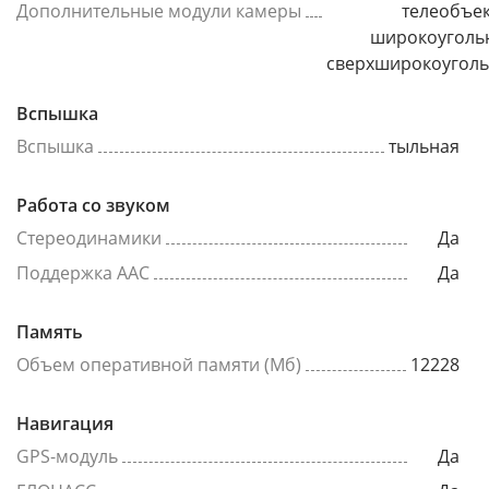
Дополнительные модули камеры
телеобъек
широкоуголь
сверхширокоугол
Вспышка
Вспышка
тыльная
Работа со звуком
Стереодинамики
Да
Поддержка AAC
Да
Память
Объем оперативной памяти (Мб)
12228
Навигация
GPS-модуль
Да