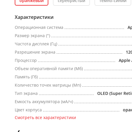
оранжевый
серебристый
темно-синий
Характеристики
Операционная система
Ap
Размер экрана (")
Частота дисплея (Гц)
Разрешение экрана
12
Процессор
Apple 
Объем оперативной памяти (Мб)
Память (Гб)
Количество точек матрицы (Мп)
Тип экрана
OLED (Super Reti
Емкость аккумулятора (мА/ч)
Цвет корпуса
ора
Смотреть все характеристики