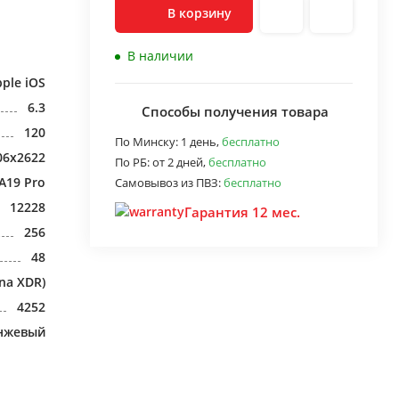
В корзину
В наличии
ple iOS
6.3
Способы получения товара
120
По Минску:
1 день,
бесплатно
06x2622
По РБ:
от 2 дней,
бесплатно
A19 Pro
Самовывоз из ПВЗ:
бесплатно
12228
Гарантия 12 мес.
256
48
na XDR)
4252
нжевый