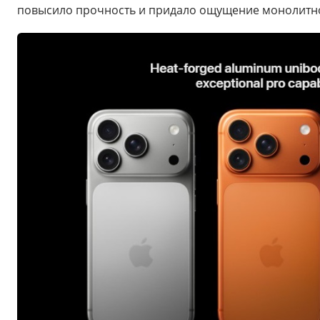
повысило прочность и придало ощущение монолитно