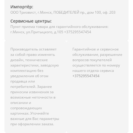
Импортёр:
ООО Триовист, г.Минск, ПОБЕДИТЕЛЕЙ пр., дом 100, оф. 203
Сервисные центры:
Пункт приема товара для гарантийного обслуживания:
г.Минск, ул.Притыцкого, д.105 +375295547454
Производитель оставляет
Гарантийное и сервисное
за собой право изменять
обслуживание, разрешение
дизайн, технические
вопросов покупателей
характеристики, заводскую
осуществляется по номеру
комплектацию без
нашего отдела сервиса
уведомления об этом
+375295547454
продавца или
потребителей. Заранее
приносим извинения за
возможные неточности в
описании и
сопровождающих
картинках. Уточняйте
важные для Вас параметры
при оформлении заказа.