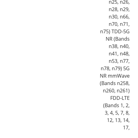
n25, n26,
n28, n29,
n30, n66,
n70, n71,
n75) TDD-5G
NR (Bands
n38, n40,
n41, n48,
n53, n77,
n78, n79) 5G
NR mmWave
(Bands n258,
n260, n261)
FDD-LTE
(Bands 1, 2,
3, 4, 5, 7, 8,
12, 13, 14,
17,