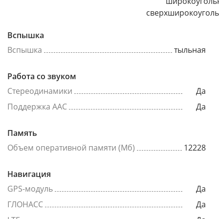
широкоуголь
сверхширокоугол
Вспышка
Вспышка
тыльная
Работа со звуком
Стереодинамики
Да
Поддержка AAC
Да
Память
Объем оперативной памяти (Мб)
12228
Навигация
GPS-модуль
Да
ГЛОНАСС
Да