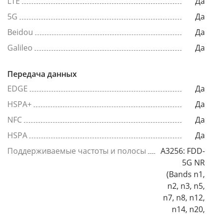
LTE
Да
5G
Да
Beidou
Да
Galileo
Да
Передача данных
EDGE
Да
HSPA+
Да
NFC
Да
HSPA
Да
Поддерживаемые частоты и полосы
A3256: FDD-
5G NR
(Bands n1,
n2, n3, n5,
n7, n8, n12,
n14, n20,