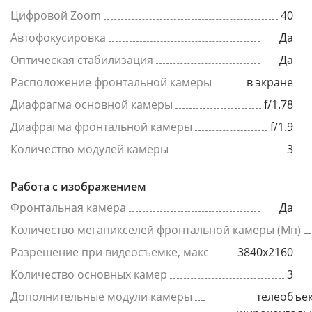
Цифровой Zoom
40
Автофокусировка
Да
Оптическая стабилизация
Да
Расположение фронтальной камеры
в экране
Диафрагма основной камеры
f/1.78
Диафрагма фронтальной камеры
f/1.9
Количество модулей камеры
3
Работа с изображением
Фронтальная камера
Да
Количество мегапикселей фронтальной камеры (Мп)
Разрешение при видеосъемке, макс
3840x2160
Количество основных камер
3
Дополнительные модули камеры
телеобъек