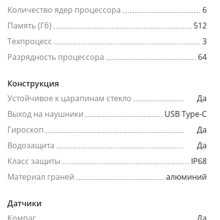
Количество ядер процессора
6
Память (Гб)
512
Техпроцесс
3
Разрядность процессора
64
Конструкция
Устойчивое к царапинам стекло
Да
Выход на наушники
USB Type-C
Гироскоп
Да
Водозащита
Да
Класс защиты
IP68
Материал граней
алюминий
Датчики
Компас
Да