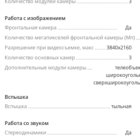
Количество модулей камеры
3
Работа с изображением
Фронтальная камера
Да
Количество мегапикселей фронтальной камеры (Мп)
Разрешение при видеосъемке, макс
3840x2160
Количество основных камер
3
Дополнительные модули камеры
телеобъек
широкоуголь
сверхширокоугол
Вспышка
Вспышка
тыльная
Работа со звуком
Стереодинамики
Да