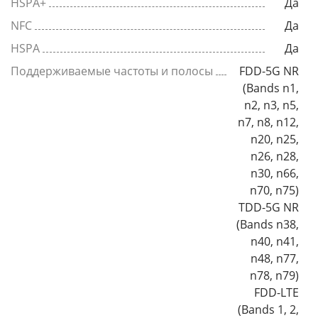
HSPA+
Да
NFC
Да
HSPA
Да
Поддерживаемые частоты и полосы
FDD-5G NR
(Bands n1,
n2, n3, n5,
n7, n8, n12,
n20, n25,
n26, n28,
n30, n66,
n70, n75)
TDD-5G NR
(Bands n38,
n40, n41,
n48, n77,
n78, n79)
FDD-LTE
(Bands 1, 2,