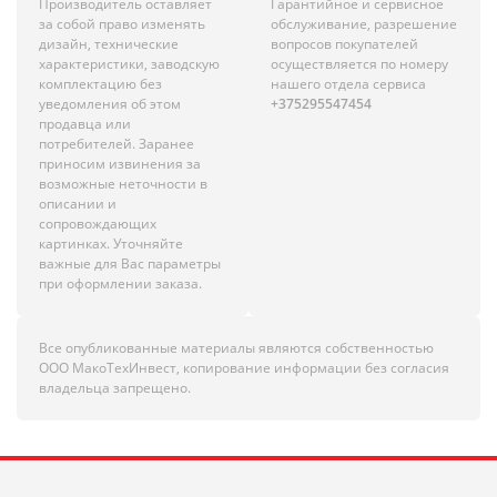
Производитель оставляет
Гарантийное и сервисное
за собой право изменять
обслуживание, разрешение
дизайн, технические
вопросов покупателей
характеристики, заводскую
осуществляется по номеру
комплектацию без
нашего отдела сервиса
уведомления об этом
+375295547454
продавца или
потребителей. Заранее
приносим извинения за
возможные неточности в
описании и
сопровождающих
картинках. Уточняйте
важные для Вас параметры
при оформлении заказа.
Все опубликованные материалы являются собственностью
ООО МакоТехИнвест, копирование информации без согласия
владельца запрещено.