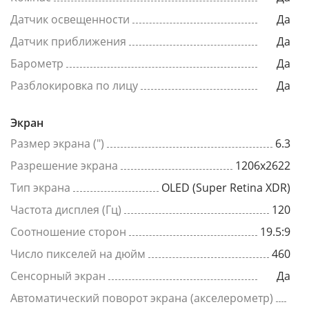
Датчик освещенности
Да
Датчик приближения
Да
Барометр
Да
Разблокировка по лицу
Да
Экран
Размер экрана (")
6.3
Разрешение экрана
1206x2622
Тип экрана
OLED (Super Retina XDR)
Частота дисплея (Гц)
120
Соотношение сторон
19.5:9
Число пикселей на дюйм
460
Сенсорный экран
Да
Автоматический поворот экрана (акселерометр)