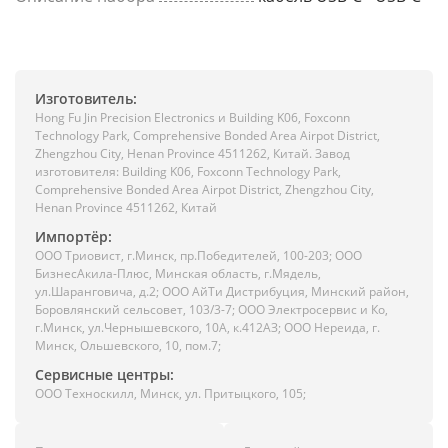
Изготовитель:
Hong Fu Jin Precision Electronics и Building K06, Foxconn
Technology Park, Comprehensive Bonded Area Airpot District,
Zhengzhou City, Henan Province 4511262, Китай. Завод
изготовителя: Building K06, Foxconn Technology Park,
Comprehensive Bonded Area Airpot District, Zhengzhou City,
Henan Province 4511262, Китай
Импортёр:
ООО Триовист, г.Минск, пр.Победителей, 100-203; ООО
БизнесАкила-Плюс, Минская область, г.Мядель,
ул.Шаранговича, д.2; ООО АйТи Дистрибуция, Минский район,
Боровлянский сельсовет, 103/3-7; ООО Электросервис и Ко,
г.Минск, ул.Чернышевского, 10А, к.412АЗ; ООО Нереида, г.
Минск, Ольшевского, 10, пом.7;
Сервисные центры:
ООО Техноскилл, Минск, ул. Притыцкого, 105;