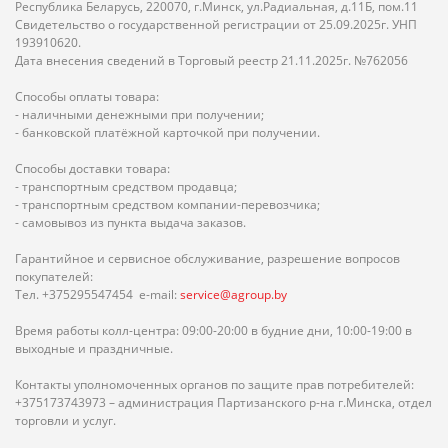
Республика Беларусь, 220070, г.Минск, ул.Радиальная, д.11Б, пом.11
Свидетельство о государственной регистрации от 25.09.2025г. УНП
193910620.
Дата внесения сведений в Торговый реестр 21.11.2025г. №762056
Способы оплаты товара:
- наличными денежными при получении;
- банковской платёжной карточкой при получении.
Способы доставки товара:
- транспортным средством продавца;
- транспортным средством компании-перевозчика;
- самовывоз из пункта выдача заказов.
Гарантийное и сервисное обслуживание, разрешение вопросов
покупателей:
Тел. +375295547454 e-mail:
service@agroup.by
Время работы колл-центра: 09:00-20:00 в будние дни, 10:00-19:00 в
выходные и праздничные.
Контакты уполномоченных органов по защите прав потребителей:
+375173743973 – администрация Партизанского р-на г.Минска, отдел
торговли и услуг.