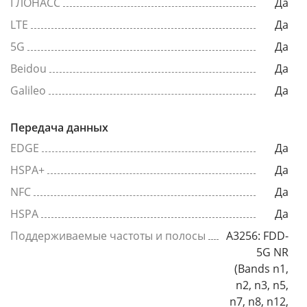
ГЛОНАСС
Да
LTE
Да
5G
Да
Beidou
Да
Galileo
Да
Передача данных
EDGE
Да
HSPA+
Да
NFC
Да
HSPA
Да
Поддерживаемые частоты и полосы
A3256: FDD-
5G NR
(Bands n1,
n2, n3, n5,
n7, n8, n12,