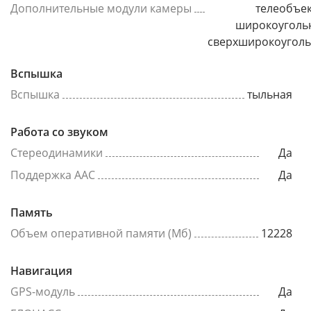
Дополнительные модули камеры
телеобъек
широкоуголь
сверхширокоугол
Вспышка
Вспышка
тыльная
Работа со звуком
Стереодинамики
Да
Поддержка AAC
Да
Память
Объем оперативной памяти (Мб)
12228
Навигация
GPS-модуль
Да