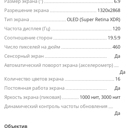
Размер экрана (")
6.9
Разрешение экрана
1320x2868
Тип экрана
OLED (Super Retina XDR)
Частота дисплея (Гц)
120
Соотношение сторон
19.5:9
Число пикселей на дюйм
460
Сенсорный экран
Да
Автоматический поворот экрана (акселерометр)
Да
Количество цветов экрана
16
Постоянная работа экрана
Да
Яркость экрана (пиковая)
1000 нит, 3000 нит
Динамический контроль частоты обновления
Да
Объектив