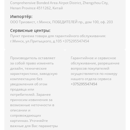
Comprehensive Bonded Area Airpot District, Zhengzhou City,
Henan Province 4511262, Китай
Импортёр:
ООО Триовист, г.Минск, ПОБЕДИТЕЛЕЙ пр., дом 100, оф. 203
Сервисные центры:
Пункт приема товара для гарантийного обслуживания:
г.Минск, ул.Притыцкого, д.105 +375295547454
Производитель оставляет
Гарантийное и сервисное
за собой право изменять
обслуживание, разрешение
дизайн, технические
вопросов покупателей
характеристики, заводскую
осуществляется по номеру
комплектацию без
нашего отдела сервиса
уведомления об этом
+375295547454
продавца или
потребителей. Заранее
приносим извинения за
возможные неточности в
описании и
сопровождающих
картинках. Уточняйте
важные для Вас параметры