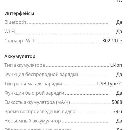
Интерфейсы
Bluetooth
Да
Wi-Fi
Да
Стандарт Wi-Fi
802.11be
Аккумулятор
Тип аккумулятора
Li-Ion
Функция беспроводной зарядки
Да
Тип разъема для зарядки
USB Type-C
Функция быстрой зарядки
Да
Емкость аккумулятора (мА/ч)
5088
Время воспроизведения видео
39 ч
Несъёмный аккумулятор
Да
Обратная проводная зарядка
Да