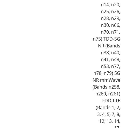
n14, n20,
n25, n26,
n28, n29,
n30, n66,
n70, n71,
n75) TDD-5G
NR (Bands
n38, n40,
n41, n48,
n53, n77,
n78, n79) 5G
NR mmWave
(Bands n258,
n260, n261)
FDD-LTE
(Bands 1, 2,
3, 4, 5, 7, 8,
12, 13, 14,
17,