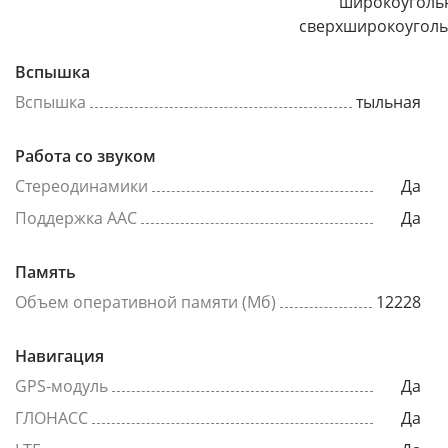
широкоуголь
сверхширокоугол
Вспышка
Вспышка
тыльная
Работа со звуком
Стереодинамики
Да
Поддержка AAC
Да
Память
Объем оперативной памяти (Мб)
12228
Навигация
GPS-модуль
Да
ГЛОНАСС
Да