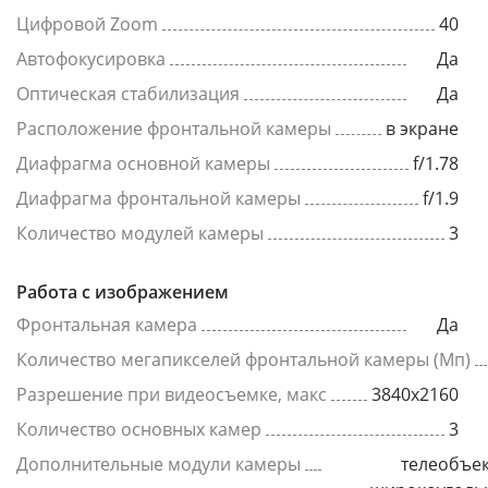
Цифровой Zoom
40
Автофокусировка
Да
Оптическая стабилизация
Да
Расположение фронтальной камеры
в экране
Диафрагма основной камеры
f/1.78
Диафрагма фронтальной камеры
f/1.9
Количество модулей камеры
3
Работа с изображением
Фронтальная камера
Да
Количество мегапикселей фронтальной камеры (Мп)
Разрешение при видеосъемке, макс
3840x2160
Количество основных камер
3
Дополнительные модули камеры
телеобъек