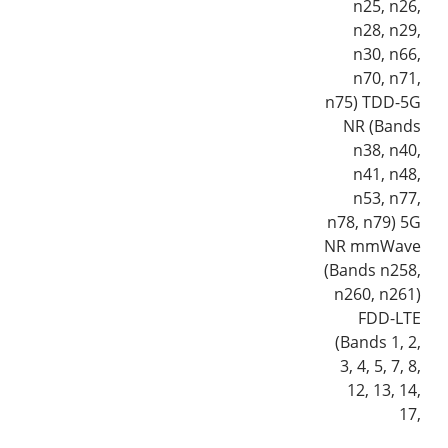
n25, n26,
n28, n29,
n30, n66,
n70, n71,
n75) TDD-5G
NR (Bands
n38, n40,
n41, n48,
n53, n77,
n78, n79) 5G
NR mmWave
(Bands n258,
n260, n261)
FDD-LTE
(Bands 1, 2,
3, 4, 5, 7, 8,
12, 13, 14,
17,