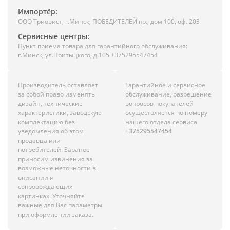
Импортёр:
ООО Триовист, г.Минск, ПОБЕДИТЕЛЕЙ пр., дом 100, оф. 203
Сервисные центры:
Пункт приема товара для гарантийного обслуживания:
г.Минск, ул.Притыцкого, д.105 +375295547454
Производитель оставляет
Гарантийное и сервисное
за собой право изменять
обслуживание, разрешение
дизайн, технические
вопросов покупателей
характеристики, заводскую
осуществляется по номеру
комплектацию без
нашего отдела сервиса
уведомления об этом
+375295547454
продавца или
потребителей. Заранее
приносим извинения за
возможные неточности в
описании и
сопровождающих
картинках. Уточняйте
важные для Вас параметры
при оформлении заказа.