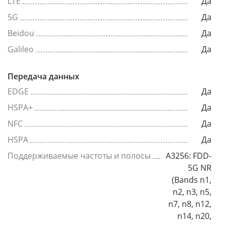
LTE
Да
5G
Да
Beidou
Да
Galileo
Да
Передача данных
EDGE
Да
HSPA+
Да
NFC
Да
HSPA
Да
Поддерживаемые частоты и полосы
A3256: FDD-
5G NR
(Bands n1,
n2, n3, n5,
n7, n8, n12,
n14, n20,